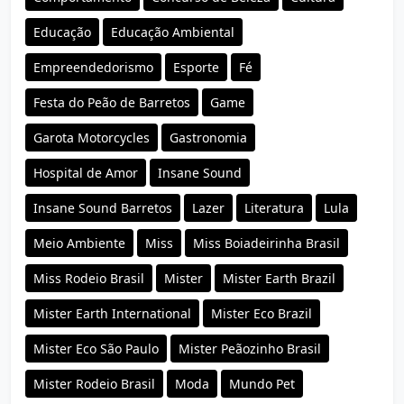
Educação
Educação Ambiental
Empreendedorismo
Esporte
Fé
Festa do Peão de Barretos
Game
Garota Motorcycles
Gastronomia
Hospital de Amor
Insane Sound
Insane Sound Barretos
Lazer
Literatura
Lula
Meio Ambiente
Miss
Miss Boiadeirinha Brasil
Miss Rodeio Brasil
Mister
Mister Earth Brazil
Mister Earth International
Mister Eco Brazil
Mister Eco São Paulo
Mister Peãozinho Brasil
Mister Rodeio Brasil
Moda
Mundo Pet