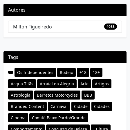
Autores
Milton Figueiredo
4088
Tags
Os Independentes
Rodeio
+18
18+
Acqua Titãs
Arraial da Alegria
Arte
Artigos
Astrologia
Barretos Motorcycles
BBB
Branded Content
Carnaval
Cidade
Cidades
Cinema
Comitê Baixo Pardo/Grande
Comportamento
Concurso de Beleza
Cultura