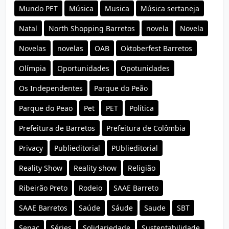
Mundo PET
Música
Musica
Música sertaneja
Natal
North Shopping Barretos
novela
Novela
Novelas
novelas
OAB
Oktoberfest Barretos
Olímpia
Oportunidades
Opotunidades
Os Independentes
Parque do Peão
Parque do Peao
Pet
PET
Política
Prefeitura de Barretos
Prefeitura de Colômbia
Privacy
Publieditorial
PUblieditorial
Reality Show
Reality show
Religião
Ribeirão Preto
Rodeio
SAAE Barreto
SAAE Barretos
Saúde
Sáude
Saude
SBT
Senac
Séries
Solidariedade
Sustentabilidade