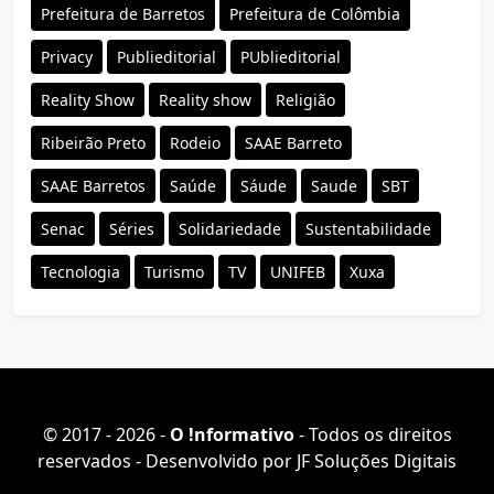
Prefeitura de Barretos
Prefeitura de Colômbia
Privacy
Publieditorial
PUblieditorial
Reality Show
Reality show
Religião
Ribeirão Preto
Rodeio
SAAE Barreto
SAAE Barretos
Saúde
Sáude
Saude
SBT
Senac
Séries
Solidariedade
Sustentabilidade
Tecnologia
Turismo
TV
UNIFEB
Xuxa
© 2017 - 2026 -
O ǃnformativo
- Todos os direitos
reservados - Desenvolvido por
JF Soluções Digitais