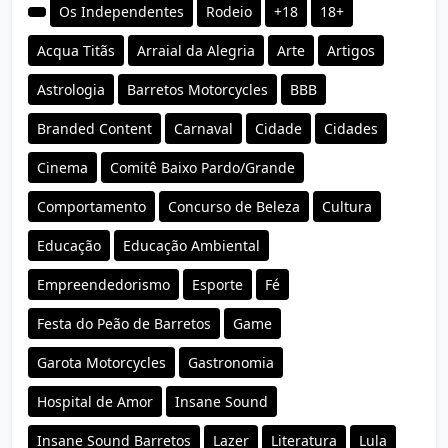
Os Independentes
Rodeio
+18
18+
Acqua Titãs
Arraial da Alegria
Arte
Artigos
Astrologia
Barretos Motorcycles
BBB
Branded Content
Carnaval
Cidade
Cidades
Cinema
Comitê Baixo Pardo/Grande
Comportamento
Concurso de Beleza
Cultura
Educação
Educação Ambiental
Empreendedorismo
Esporte
Fé
Festa do Peão de Barretos
Game
Garota Motorcycles
Gastronomia
Hospital de Amor
Insane Sound
Insane Sound Barretos
Lazer
Literatura
Lula