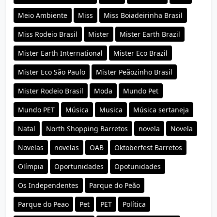
Meio Ambiente
Miss
Miss Boiadeirinha Brasil
Miss Rodeio Brasil
Mister
Mister Earth Brazil
Mister Earth International
Mister Eco Brazil
Mister Eco São Paulo
Mister Peãozinho Brasil
Mister Rodeio Brasil
Moda
Mundo Pet
Mundo PET
Música
Musica
Música sertaneja
Natal
North Shopping Barretos
novela
Novela
Novelas
novelas
OAB
Oktoberfest Barretos
Olímpia
Oportunidades
Opotunidades
Os Independentes
Parque do Peão
Parque do Peao
Pet
PET
Política