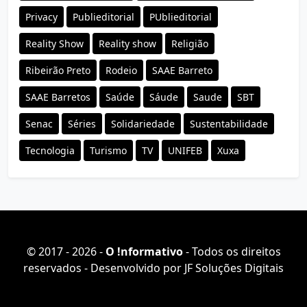
Privacy
Publieditorial
PUblieditorial
Reality Show
Reality show
Religião
Ribeirão Preto
Rodeio
SAAE Barreto
SAAE Barretos
Saúde
Sáude
Saude
SBT
Senac
Séries
Solidariedade
Sustentabilidade
Tecnologia
Turismo
TV
UNIFEB
Xuxa
© 2017 - 2026 -
O ǃnformativo
- Todos os direitos
reservados - Desenvolvido por
JF Soluções Digitais