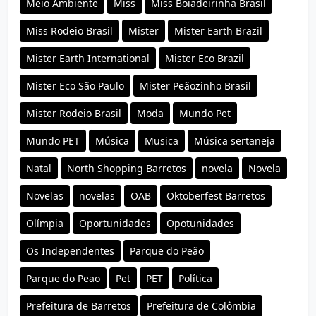
Meio Ambiente
Miss
Miss Boiadeirinha Brasil
Miss Rodeio Brasil
Mister
Mister Earth Brazil
Mister Earth International
Mister Eco Brazil
Mister Eco São Paulo
Mister Peãozinho Brasil
Mister Rodeio Brasil
Moda
Mundo Pet
Mundo PET
Música
Musica
Música sertaneja
Natal
North Shopping Barretos
novela
Novela
Novelas
novelas
OAB
Oktoberfest Barretos
Olímpia
Oportunidades
Opotunidades
Os Independentes
Parque do Peão
Parque do Peao
Pet
PET
Política
Prefeitura de Barretos
Prefeitura de Colômbia