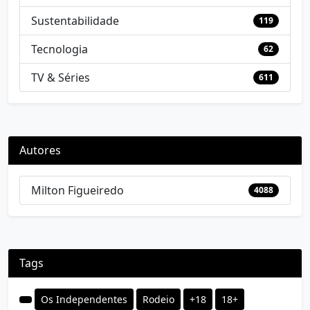
Sustentabilidade
119
Tecnologia
62
TV & Séries
611
Autores
Milton Figueiredo
4088
Tags
Os Independentes
Rodeio
+18
18+