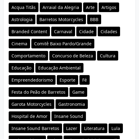
Acqua Titãs
Arraial da Alegria
Arte
Artigos
Astrologia
Barretos Motorcycles
BBB
Branded Content
Carnaval
Cidade
Cidades
Cinema
Comitê Baixo Pardo/Grande
Comportamento
Concurso de Beleza
Cultura
Educação
Educação Ambiental
Empreendedorismo
Esporte
Fé
Festa do Peão de Barretos
Game
Garota Motorcycles
Gastronomia
Hospital de Amor
Insane Sound
Insane Sound Barretos
Lazer
Literatura
Lula