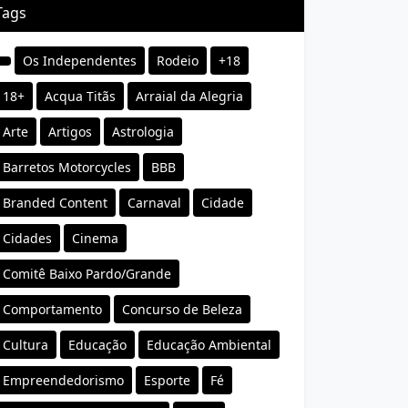
Tags
Os Independentes
Rodeio
+18
18+
Acqua Titãs
Arraial da Alegria
Arte
Artigos
Astrologia
Barretos Motorcycles
BBB
Branded Content
Carnaval
Cidade
Cidades
Cinema
Comitê Baixo Pardo/Grande
Comportamento
Concurso de Beleza
Cultura
Educação
Educação Ambiental
Empreendedorismo
Esporte
Fé