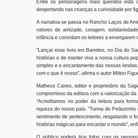
Entre os personagens mais queridos está o 
despertando nas crianças a curiosidade por fig
A narrativa se passa no Rancho Laços de Amiz
valores de amizade, coragem, solidariedad
infância e convidam os leitores a enxergarem 
“Lançar esse livro em Barretos, no Dia do Sa
histórias e de manter viva a nossa cultura pop
simples e o encantamento das nossas lendas.
com o que é nosso”, afirma o autor Milton Figu
Matheus Caires, editor e proprietário da Sa
compromisso da editora com a valorização da l
“Acreditamos no poder da leitura para forma
riqueza do nosso país. “Turma do Peãozinho
sentimento de pertencimento, resgatando o fo
histórias mágicas para encantar o mundo”, enfa
O público poderá tirar fotos com os perso