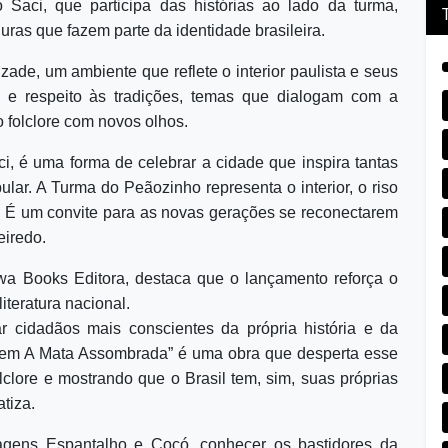
Saci, que participa das histórias ao lado da turma,
uras que fazem parte da identidade brasileira.
ade, um ambiente que reflete o interior paulista e seus
e e respeito às tradições, temas que dialogam com a
o folclore com novos olhos.
ci, é uma forma de celebrar a cidade que inspira tantas
ular. A Turma do Peãozinho representa o interior, o riso
 É um convite para as novas gerações se reconectarem
eiredo.
gwa Books Editora, destaca que o lançamento reforça o
iteratura nacional.
r cidadãos mais conscientes da própria história e da
 em A Mata Assombrada” é uma obra que desperta esse
lclore e mostrando que o Brasil tem, sim, suas próprias
tiza.
nagens Espantalho e Cocó, conhecer os bastidores da