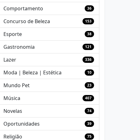
Comportamento
36
Concurso de Beleza
153
Esporte
38
Gastronomia
121
Lazer
336
Moda | Beleza | Estética
10
Mundo Pet
23
Música
407
Novelas
74
Oportunidades
39
Religião
75