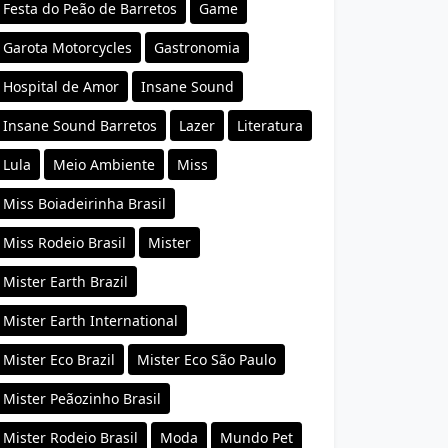
Festa do Peão de Barretos
Game
Garota Motorcycles
Gastronomia
Hospital de Amor
Insane Sound
Insane Sound Barretos
Lazer
Literatura
Lula
Meio Ambiente
Miss
Miss Boiadeirinha Brasil
Miss Rodeio Brasil
Mister
Mister Earth Brazil
Mister Earth International
Mister Eco Brazil
Mister Eco São Paulo
Mister Peãozinho Brasil
Mister Rodeio Brasil
Moda
Mundo Pet