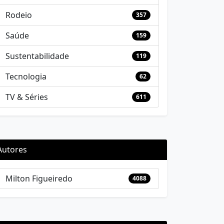
Rodeio
357
Saúde
159
Sustentabilidade
119
Tecnologia
62
TV & Séries
611
Autores
Milton Figueiredo
4088