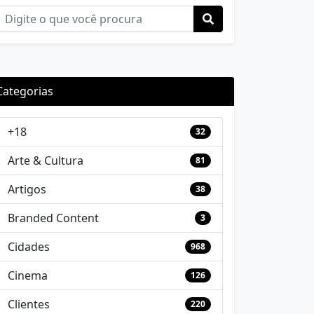
Categorias
+18
32
Arte & Cultura
81
Artigos
38
Branded Content
3
Cidades
968
Cinema
126
Clientes
220