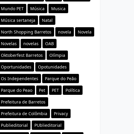
Mundo PET
Música
Musica
Música sertaneja
Natal
North Shopping Barretos
novela
Novela
Novelas
novelas
OAB
Oktoberfest Barretos
Olímpia
Oportunidades
Opotunidades
Os Independentes
Parque do Peão
Parque do Peao
Pet
PET
Política
Prefeitura de Barretos
Prefeitura de Colômbia
Privacy
Publieditorial
PUblieditorial