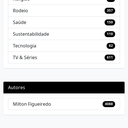
Rodeio
357
Saúde
159
Sustentabilidade
119
Tecnologia
62
TV & Séries
611
Autores
Milton Figueiredo
4088