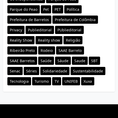
Parque do Peao
Pet
PET
Política
Prefeitura de Barretos
Prefeitura de Colômbia
Privacy
Publieditorial
PUblieditorial
Reality Show
Reality show
Religião
Ribeirão Preto
Rodeio
SAAE Barreto
SAAE Barretos
Saúde
Sáude
Saude
SBT
Senac
Séries
Solidariedade
Sustentabilidade
Tecnologia
Turismo
TV
UNIFEB
Xuxa