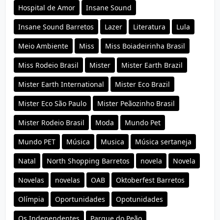
Hospital de Amor
Insane Sound
Insane Sound Barretos
Lazer
Literatura
Lula
Meio Ambiente
Miss
Miss Boiadeirinha Brasil
Miss Rodeio Brasil
Mister
Mister Earth Brazil
Mister Earth International
Mister Eco Brazil
Mister Eco São Paulo
Mister Peãozinho Brasil
Mister Rodeio Brasil
Moda
Mundo Pet
Mundo PET
Música
Musica
Música sertaneja
Natal
North Shopping Barretos
novela
Novela
Novelas
novelas
OAB
Oktoberfest Barretos
Olímpia
Oportunidades
Opotunidades
Os Independentes
Parque do Peão