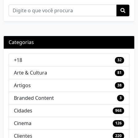
Categorias
+18
32
Arte & Cultura
81
Artigos
38
Branded Content
3
Cidades
968
Cinema
126
Clientes
220