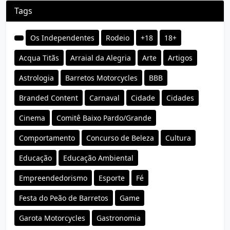
Tags
Os Independentes
Rodeio
+18
18+
Acqua Titãs
Arraial da Alegria
Arte
Artigos
Astrologia
Barretos Motorcycles
BBB
Branded Content
Carnaval
Cidade
Cidades
Cinema
Comitê Baixo Pardo/Grande
Comportamento
Concurso de Beleza
Cultura
Educação
Educação Ambiental
Empreendedorismo
Esporte
Fé
Festa do Peão de Barretos
Game
Garota Motorcycles
Gastronomia