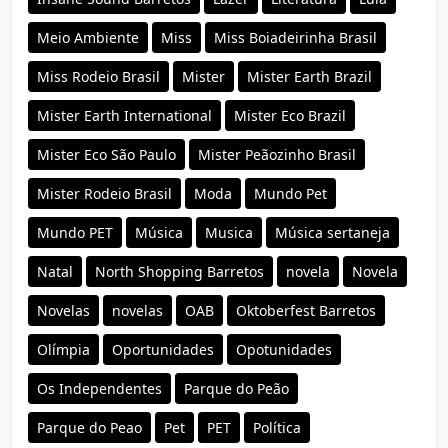
Meio Ambiente
Miss
Miss Boiadeirinha Brasil
Miss Rodeio Brasil
Mister
Mister Earth Brazil
Mister Earth International
Mister Eco Brazil
Mister Eco São Paulo
Mister Peãozinho Brasil
Mister Rodeio Brasil
Moda
Mundo Pet
Mundo PET
Música
Musica
Música sertaneja
Natal
North Shopping Barretos
novela
Novela
Novelas
novelas
OAB
Oktoberfest Barretos
Olímpia
Oportunidades
Opotunidades
Os Independentes
Parque do Peão
Parque do Peao
Pet
PET
Política