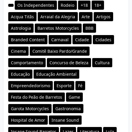
Os Independentes
Rodeio
+18
18+
Acqua Titãs
Arraial da Alegria
Arte
Artigos
Astrologia
Barretos Motorcycles
BBB
Branded Content
Carnaval
Cidade
Cidades
Cinema
Comitê Baixo Pardo/Grande
Comportamento
Concurso de Beleza
Cultura
Educação
Educação Ambiental
Empreendedorismo
Esporte
Fé
Festa do Peão de Barretos
Game
Garota Motorcycles
Gastronomia
Hospital de Amor
Insane Sound
Insane Sound Barretos
Lazer
Literatura
Lula