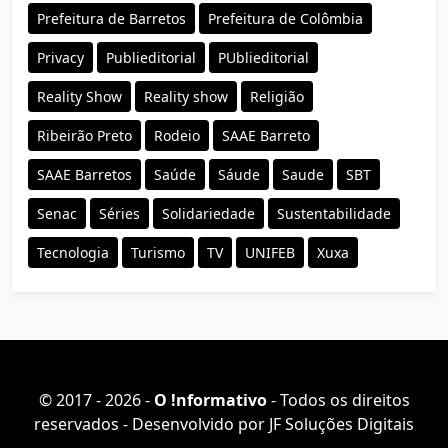
Prefeitura de Barretos
Prefeitura de Colômbia
Privacy
Publieditorial
PUblieditorial
Reality Show
Reality show
Religião
Ribeirão Preto
Rodeio
SAAE Barreto
SAAE Barretos
Saúde
Sáude
Saude
SBT
Senac
Séries
Solidariedade
Sustentabilidade
Tecnologia
Turismo
TV
UNIFEB
Xuxa
© 2017 - 2026 -
O ǃnformativo
- Todos os direitos
reservados - Desenvolvido por
JF Soluções Digitais