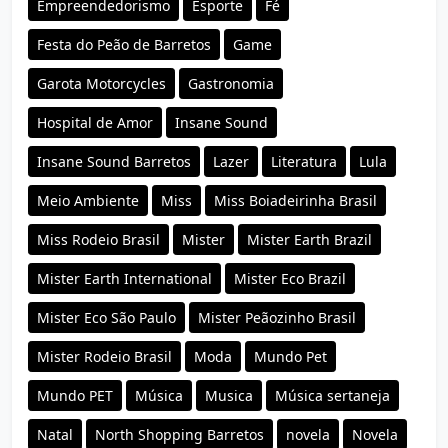
Empreendedorismo
Esporte
Fé
Festa do Peão de Barretos
Game
Garota Motorcycles
Gastronomia
Hospital de Amor
Insane Sound
Insane Sound Barretos
Lazer
Literatura
Lula
Meio Ambiente
Miss
Miss Boiadeirinha Brasil
Miss Rodeio Brasil
Mister
Mister Earth Brazil
Mister Earth International
Mister Eco Brazil
Mister Eco São Paulo
Mister Peãozinho Brasil
Mister Rodeio Brasil
Moda
Mundo Pet
Mundo PET
Música
Musica
Música sertaneja
Natal
North Shopping Barretos
novela
Novela