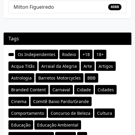
Milton Figueiredo
4088
Tags
Os Independentes
Rodeio
+18
18+
Acqua Titãs
Arraial da Alegria
Arte
Artigos
Astrologia
Barretos Motorcycles
BBB
Branded Content
Carnaval
Cidade
Cidades
Cinema
Comitê Baixo Pardo/Grande
Comportamento
Concurso de Beleza
Cultura
Educação
Educação Ambiental