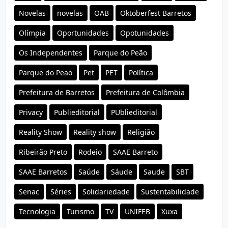
Novelas
novelas
OAB
Oktoberfest Barretos
Olímpia
Oportunidades
Opotunidades
Os Independentes
Parque do Peão
Parque do Peao
Pet
PET
Política
Prefeitura de Barretos
Prefeitura de Colômbia
Privacy
Publieditorial
PUblieditorial
Reality Show
Reality show
Religião
Ribeirão Preto
Rodeio
SAAE Barreto
SAAE Barretos
Saúde
Sáude
Saude
SBT
Senac
Séries
Solidariedade
Sustentabilidade
Tecnologia
Turismo
TV
UNIFEB
Xuxa