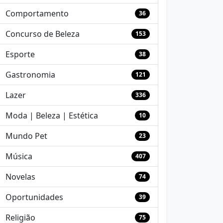
Comportamento
36
Concurso de Beleza
153
Esporte
38
Gastronomia
121
Lazer
336
Moda | Beleza | Estética
10
Mundo Pet
23
Música
407
Novelas
74
Oportunidades
39
Religião
75