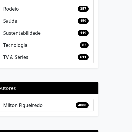
Rodeio
357
Saúde
159
Sustentabilidade
119
Tecnologia
62
TV & Séries
611
Autores
Milton Figueiredo
4088