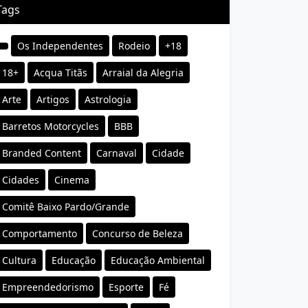
Tags
Os Independentes
Rodeio
+18
18+
Acqua Titãs
Arraial da Alegria
Arte
Artigos
Astrologia
Barretos Motorcycles
BBB
Branded Content
Carnaval
Cidade
Cidades
Cinema
Comitê Baixo Pardo/Grande
Comportamento
Concurso de Beleza
Cultura
Educação
Educação Ambiental
Empreendedorismo
Esporte
Fé