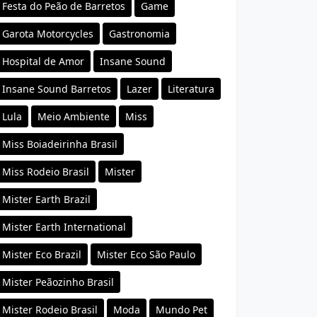
Festa do Peão de Barretos
Game
Garota Motorcycles
Gastronomia
Hospital de Amor
Insane Sound
Insane Sound Barretos
Lazer
Literatura
Lula
Meio Ambiente
Miss
Miss Boiadeirinha Brasil
Miss Rodeio Brasil
Mister
Mister Earth Brazil
Mister Earth International
Mister Eco Brazil
Mister Eco São Paulo
Mister Peãozinho Brasil
Mister Rodeio Brasil
Moda
Mundo Pet