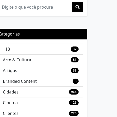
Categorias
+18
32
Arte & Cultura
81
Artigos
38
Branded Content
3
Cidades
968
Cinema
126
Clientes
220