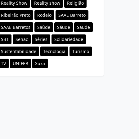
Reality Show
Reality show
Religião
Ribeirão Preto
Rodeio
SAAE Barreto
SAAE Barretos
Saúde
Sáude
Saude
SBT
Senac
Séries
Solidariedade
Sustentabilidade
Tecnologia
Turismo
TV
UNIFEB
Xuxa