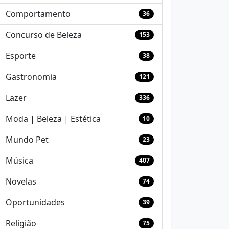
Comportamento
36
Concurso de Beleza
153
Esporte
38
Gastronomia
121
Lazer
336
Moda | Beleza | Estética
10
Mundo Pet
23
Música
407
Novelas
74
Oportunidades
39
Religião
75