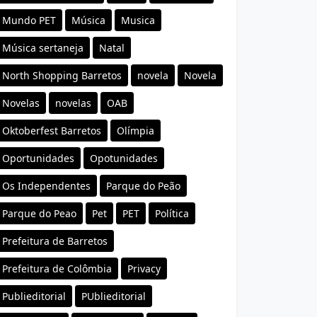
Mundo PET
Música
Musica
Música sertaneja
Natal
North Shopping Barretos
novela
Novela
Novelas
novelas
OAB
Oktoberfest Barretos
Olímpia
Oportunidades
Opotunidades
Os Independentes
Parque do Peão
Parque do Peao
Pet
PET
Política
Prefeitura de Barretos
Prefeitura de Colômbia
Privacy
Publieditorial
PUblieditorial