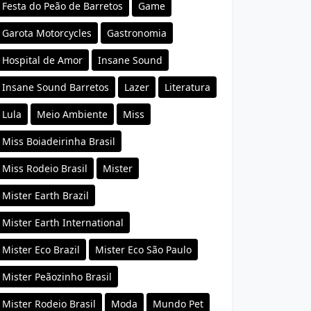
Festa do Peão de Barretos
Game
Garota Motorcycles
Gastronomia
Hospital de Amor
Insane Sound
Insane Sound Barretos
Lazer
Literatura
Lula
Meio Ambiente
Miss
Miss Boiadeirinha Brasil
Miss Rodeio Brasil
Mister
Mister Earth Brazil
Mister Earth International
Mister Eco Brazil
Mister Eco São Paulo
Mister Peãozinho Brasil
Mister Rodeio Brasil
Moda
Mundo Pet