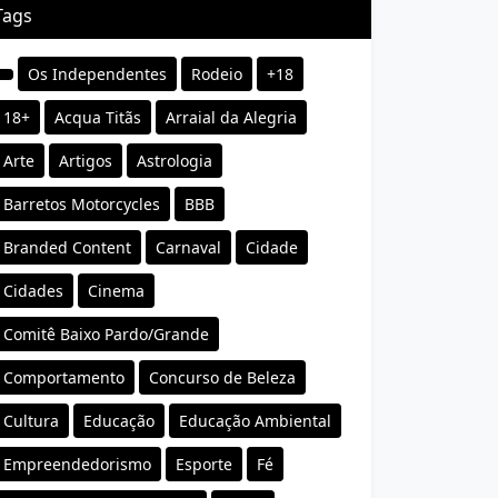
Tags
Os Independentes
Rodeio
+18
18+
Acqua Titãs
Arraial da Alegria
Arte
Artigos
Astrologia
Barretos Motorcycles
BBB
Branded Content
Carnaval
Cidade
Cidades
Cinema
Comitê Baixo Pardo/Grande
Comportamento
Concurso de Beleza
Cultura
Educação
Educação Ambiental
Empreendedorismo
Esporte
Fé