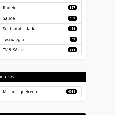
Rodeio
357
Saúde
159
Sustentabilidade
119
Tecnologia
62
TV & Séries
611
Autores
Milton Figueiredo
4088