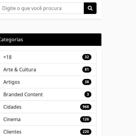
Categorias
+18
32
Arte & Cultura
81
Artigos
38
Branded Content
3
Cidades
968
Cinema
126
Clientes
220