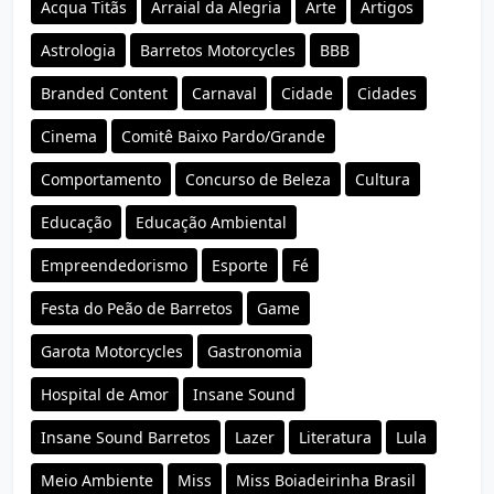
Acqua Titãs
Arraial da Alegria
Arte
Artigos
Astrologia
Barretos Motorcycles
BBB
Branded Content
Carnaval
Cidade
Cidades
Cinema
Comitê Baixo Pardo/Grande
Comportamento
Concurso de Beleza
Cultura
Educação
Educação Ambiental
Empreendedorismo
Esporte
Fé
Festa do Peão de Barretos
Game
Garota Motorcycles
Gastronomia
Hospital de Amor
Insane Sound
Insane Sound Barretos
Lazer
Literatura
Lula
Meio Ambiente
Miss
Miss Boiadeirinha Brasil