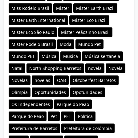
Miss Rodeio Brasil
Mister
Mister Earth Brazil
Mister Earth International
Mister Eco Brazil
Mister Eco São Paulo
Mister Peãozinho Brasil
Mister Rodeio Brasil
Moda
Mundo Pet
Mundo PET
Música
Musica
Música sertaneja
Natal
North Shopping Barretos
novela
Novela
Novelas
novelas
OAB
Oktoberfest Barretos
Olímpia
Oportunidades
Opotunidades
Os Independentes
Parque do Peão
Parque do Peao
Pet
PET
Política
Prefeitura de Barretos
Prefeitura de Colômbia