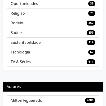
Oportunidades
39
Religião
75
Rodeio
357
Saúde
159
Sustentabilidade
119
Tecnologia
62
TV & Séries
611
Autores
Milton Figueiredo
4088