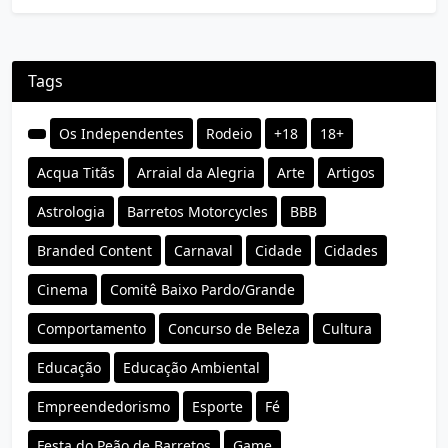
Tags
Os Independentes
Rodeio
+18
18+
Acqua Titãs
Arraial da Alegria
Arte
Artigos
Astrologia
Barretos Motorcycles
BBB
Branded Content
Carnaval
Cidade
Cidades
Cinema
Comitê Baixo Pardo/Grande
Comportamento
Concurso de Beleza
Cultura
Educação
Educação Ambiental
Empreendedorismo
Esporte
Fé
Festa do Peão de Barretos
Game