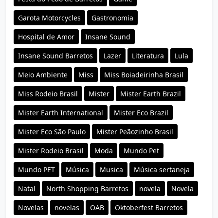
Garota Motorcycles
Gastronomia
Hospital de Amor
Insane Sound
Insane Sound Barretos
Lazer
Literatura
Lula
Meio Ambiente
Miss
Miss Boiadeirinha Brasil
Miss Rodeio Brasil
Mister
Mister Earth Brazil
Mister Earth International
Mister Eco Brazil
Mister Eco São Paulo
Mister Peãozinho Brasil
Mister Rodeio Brasil
Moda
Mundo Pet
Mundo PET
Música
Musica
Música sertaneja
Natal
North Shopping Barretos
novela
Novela
Novelas
novelas
OAB
Oktoberfest Barretos