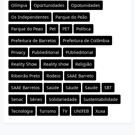
Olímpia
Oportunidades
Opotunidades
Os Independentes
Parque do Peão
Parque do Peao
Pet
PET
Política
Prefeitura de Barretos
Prefeitura de Colômbia
Privacy
Publieditorial
PUblieditorial
Reality Show
Reality show
Religião
Ribeirão Preto
Rodeio
SAAE Barreto
SAAE Barretos
Saúde
Sáude
Saude
SBT
Senac
Séries
Solidariedade
Sustentabilidade
Tecnologia
Turismo
TV
UNIFEB
Xuxa