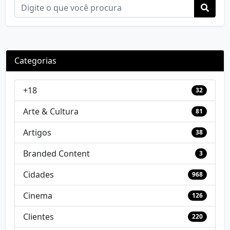
Categorias
+18
32
Arte & Cultura
81
Artigos
38
Branded Content
3
Cidades
968
Cinema
126
Clientes
220