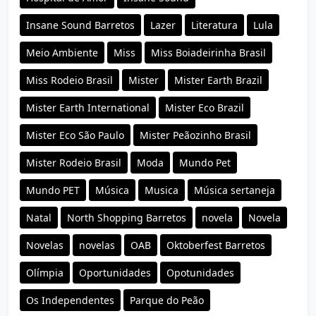
Insane Sound Barretos
Lazer
Literatura
Lula
Meio Ambiente
Miss
Miss Boiadeirinha Brasil
Miss Rodeio Brasil
Mister
Mister Earth Brazil
Mister Earth International
Mister Eco Brazil
Mister Eco São Paulo
Mister Peãozinho Brasil
Mister Rodeio Brasil
Moda
Mundo Pet
Mundo PET
Música
Musica
Música sertaneja
Natal
North Shopping Barretos
novela
Novela
Novelas
novelas
OAB
Oktoberfest Barretos
Olímpia
Oportunidades
Opotunidades
Os Independentes
Parque do Peão