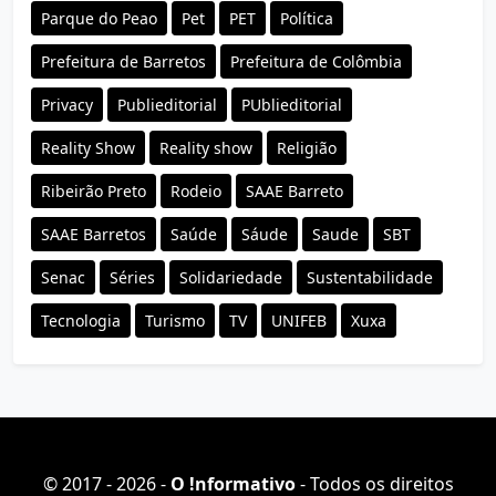
Parque do Peao
Pet
PET
Política
Prefeitura de Barretos
Prefeitura de Colômbia
Privacy
Publieditorial
PUblieditorial
Reality Show
Reality show
Religião
Ribeirão Preto
Rodeio
SAAE Barreto
SAAE Barretos
Saúde
Sáude
Saude
SBT
Senac
Séries
Solidariedade
Sustentabilidade
Tecnologia
Turismo
TV
UNIFEB
Xuxa
© 2017 - 2026 -
O ǃnformativo
- Todos os direitos