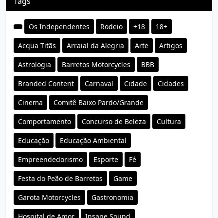
Tags
Os Independentes
Rodeio
+18
18+
Acqua Titãs
Arraial da Alegria
Arte
Artigos
Astrologia
Barretos Motorcycles
BBB
Branded Content
Carnaval
Cidade
Cidades
Cinema
Comitê Baixo Pardo/Grande
Comportamento
Concurso de Beleza
Cultura
Educação
Educação Ambiental
Empreendedorismo
Esporte
Fé
Festa do Peão de Barretos
Game
Garota Motorcycles
Gastronomia
Hospital de Amor
Insane Sound