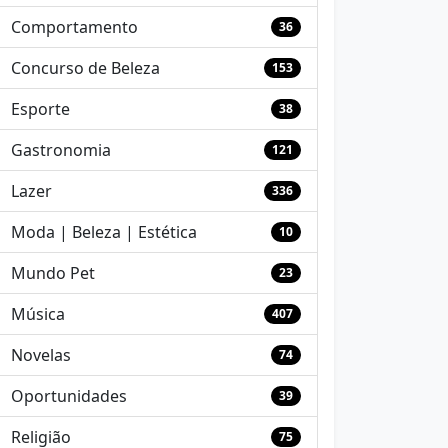
Comportamento
36
Concurso de Beleza
153
Esporte
38
Gastronomia
121
Lazer
336
Moda | Beleza | Estética
10
Mundo Pet
23
Música
407
Novelas
74
Oportunidades
39
Religião
75