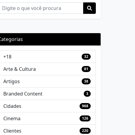
Categorias
+18
32
Arte & Cultura
81
Artigos
38
Branded Content
3
Cidades
968
Cinema
126
Clientes
220