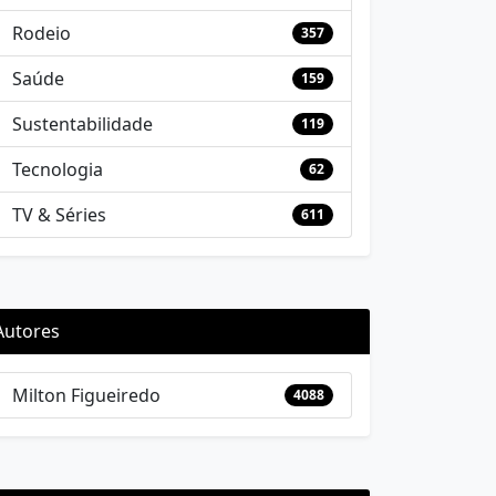
Rodeio
357
Saúde
159
Sustentabilidade
119
Tecnologia
62
TV & Séries
611
Autores
Milton Figueiredo
4088