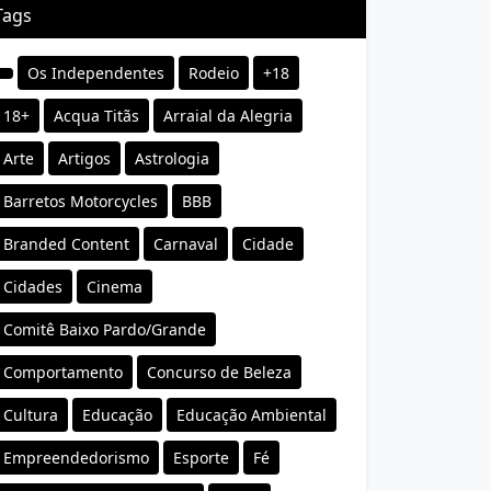
Tags
Os Independentes
Rodeio
+18
18+
Acqua Titãs
Arraial da Alegria
Arte
Artigos
Astrologia
Barretos Motorcycles
BBB
Branded Content
Carnaval
Cidade
Cidades
Cinema
Comitê Baixo Pardo/Grande
Comportamento
Concurso de Beleza
Cultura
Educação
Educação Ambiental
Empreendedorismo
Esporte
Fé