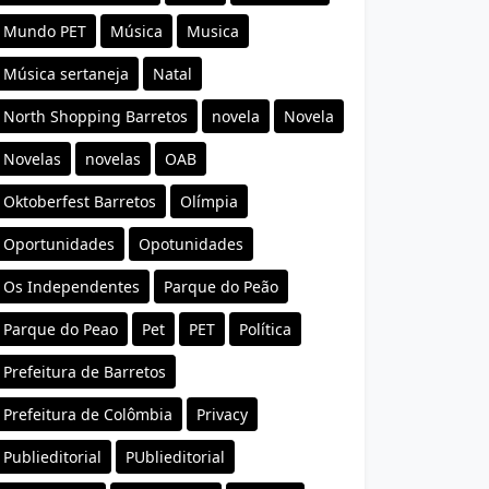
Mundo PET
Música
Musica
Música sertaneja
Natal
North Shopping Barretos
novela
Novela
Novelas
novelas
OAB
Oktoberfest Barretos
Olímpia
Oportunidades
Opotunidades
Os Independentes
Parque do Peão
Parque do Peao
Pet
PET
Política
Prefeitura de Barretos
Prefeitura de Colômbia
Privacy
Publieditorial
PUblieditorial