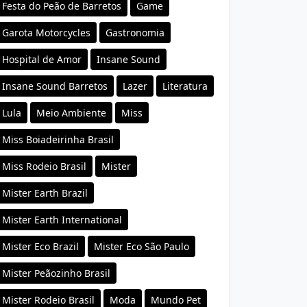
Festa do Peão de Barretos
Game
Garota Motorcycles
Gastronomia
Hospital de Amor
Insane Sound
Insane Sound Barretos
Lazer
Literatura
Lula
Meio Ambiente
Miss
Miss Boiadeirinha Brasil
Miss Rodeio Brasil
Mister
Mister Earth Brazil
Mister Earth International
Mister Eco Brazil
Mister Eco São Paulo
Mister Peãozinho Brasil
Mister Rodeio Brasil
Moda
Mundo Pet