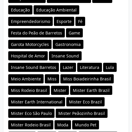
Educação
Educação Ambiental
Empreendedorismo
Esporte
Fé
Festa do Peão de Barretos
Game
Garota Motorcycles
Gastronomia
Hospital de Amor
Insane Sound
Insane Sound Barretos
Lazer
Literatura
Lula
Meio Ambiente
Miss
Miss Boiadeirinha Brasil
Miss Rodeio Brasil
Mister
Mister Earth Brazil
Mister Earth International
Mister Eco Brazil
Mister Eco São Paulo
Mister Peãozinho Brasil
Mister Rodeio Brasil
Moda
Mundo Pet