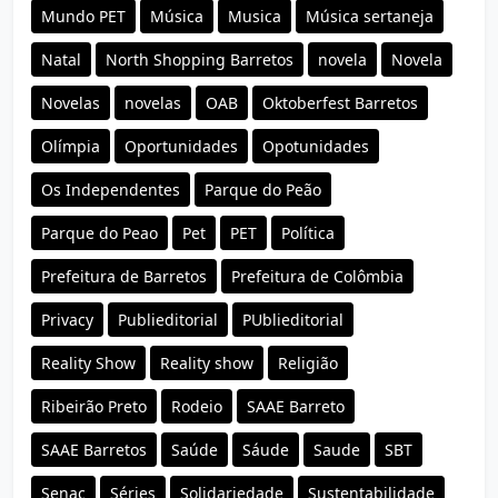
Mundo PET
Música
Musica
Música sertaneja
Natal
North Shopping Barretos
novela
Novela
Novelas
novelas
OAB
Oktoberfest Barretos
Olímpia
Oportunidades
Opotunidades
Os Independentes
Parque do Peão
Parque do Peao
Pet
PET
Política
Prefeitura de Barretos
Prefeitura de Colômbia
Privacy
Publieditorial
PUblieditorial
Reality Show
Reality show
Religião
Ribeirão Preto
Rodeio
SAAE Barreto
SAAE Barretos
Saúde
Sáude
Saude
SBT
Senac
Séries
Solidariedade
Sustentabilidade