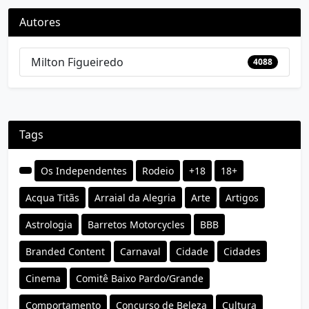
Autores
Milton Figueiredo
4088
Tags
Os Independentes
Rodeio
+18
18+
Acqua Titãs
Arraial da Alegria
Arte
Artigos
Astrologia
Barretos Motorcycles
BBB
Branded Content
Carnaval
Cidade
Cidades
Cinema
Comitê Baixo Pardo/Grande
Comportamento
Concurso de Beleza
Cultura