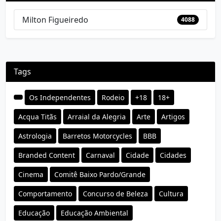
Milton Figueiredo
4088
Tags
Os Independentes
Rodeio
+18
18+
Acqua Titãs
Arraial da Alegria
Arte
Artigos
Astrologia
Barretos Motorcycles
BBB
Branded Content
Carnaval
Cidade
Cidades
Cinema
Comitê Baixo Pardo/Grande
Comportamento
Concurso de Beleza
Cultura
Educação
Educação Ambiental