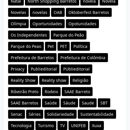
Natal
North Shopping Barretos
novela
Novela
Novelas
novelas
OAB
Oktoberfest Barretos
Olímpia
Oportunidades
Opotunidades
Os Independentes
Parque do Peão
Parque do Peao
Pet
PET
Política
Prefeitura de Barretos
Prefeitura de Colômbia
Privacy
Publieditorial
PUblieditorial
Reality Show
Reality show
Religião
Ribeirão Preto
Rodeio
SAAE Barreto
SAAE Barretos
Saúde
Sáude
Saude
SBT
Senac
Séries
Solidariedade
Sustentabilidade
Tecnologia
Turismo
TV
UNIFEB
Xuxa