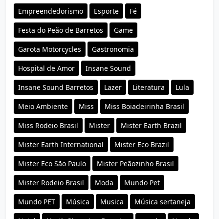
Empreendedorismo
Esporte
Fé
Festa do Peão de Barretos
Game
Garota Motorcycles
Gastronomia
Hospital de Amor
Insane Sound
Insane Sound Barretos
Lazer
Literatura
Lula
Meio Ambiente
Miss
Miss Boiadeirinha Brasil
Miss Rodeio Brasil
Mister
Mister Earth Brazil
Mister Earth International
Mister Eco Brazil
Mister Eco São Paulo
Mister Peãozinho Brasil
Mister Rodeio Brasil
Moda
Mundo Pet
Mundo PET
Música
Musica
Música sertaneja