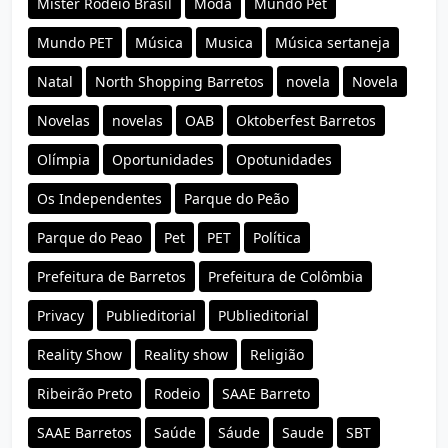
Mister Rodeio Brasil
Moda
Mundo Pet
Mundo PET
Música
Musica
Música sertaneja
Natal
North Shopping Barretos
novela
Novela
Novelas
novelas
OAB
Oktoberfest Barretos
Olímpia
Oportunidades
Opotunidades
Os Independentes
Parque do Peão
Parque do Peao
Pet
PET
Política
Prefeitura de Barretos
Prefeitura de Colômbia
Privacy
Publieditorial
PUblieditorial
Reality Show
Reality show
Religião
Ribeirão Preto
Rodeio
SAAE Barreto
SAAE Barretos
Saúde
Sáude
Saude
SBT