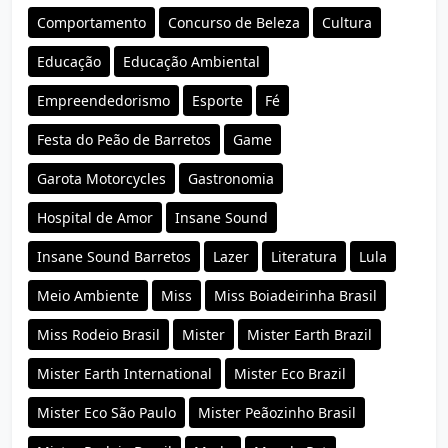
Comportamento
Concurso de Beleza
Cultura
Educação
Educação Ambiental
Empreendedorismo
Esporte
Fé
Festa do Peão de Barretos
Game
Garota Motorcycles
Gastronomia
Hospital de Amor
Insane Sound
Insane Sound Barretos
Lazer
Literatura
Lula
Meio Ambiente
Miss
Miss Boiadeirinha Brasil
Miss Rodeio Brasil
Mister
Mister Earth Brazil
Mister Earth International
Mister Eco Brazil
Mister Eco São Paulo
Mister Peãozinho Brasil