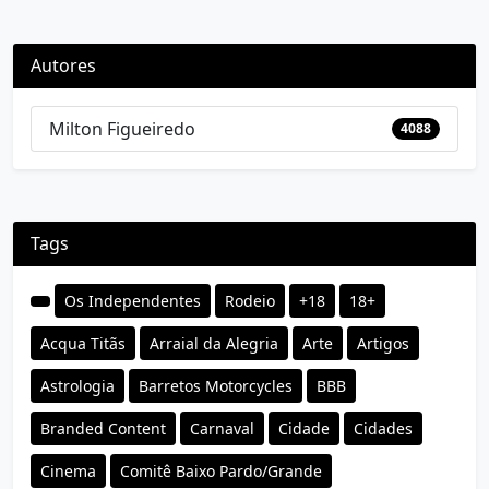
Autores
Milton Figueiredo
4088
Tags
Os Independentes
Rodeio
+18
18+
Acqua Titãs
Arraial da Alegria
Arte
Artigos
Astrologia
Barretos Motorcycles
BBB
Branded Content
Carnaval
Cidade
Cidades
Cinema
Comitê Baixo Pardo/Grande