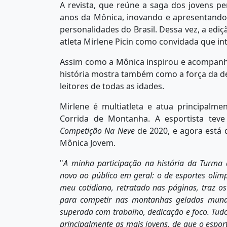
A revista, que reúne a saga dos jovens 
anos da Mônica, inovando e apresentando
personalidades do Brasil. Dessa vez, a edi
atleta Mirlene Picin como convidada que i
Assim como a Mônica inspirou e acompanhou
história mostra também como a força da d
leitores de todas as idades.
Mirlene é multiatleta e atua principalme
Corrida de Montanha. A esportista tev
Competiçã
o Na Neve
de 2020, e agora está
Mônica Jovem.
"
A minha participação
na
hist
ó
ria
da Turma 
novo ao público em geral: o de esportes olímp
meu cotidiano, retratado nas pá
ginas,
traz o
para competir nas montanhas geladas mundo
superada com trabalho, dedicação e foco. Tud
principalmente as mais jovens, de que o esp