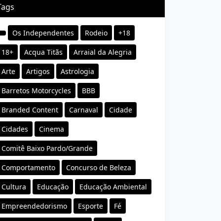
Tags
Os Independentes
Rodeio
+18
18+
Acqua Titãs
Arraial da Alegria
Arte
Artigos
Astrologia
Barretos Motorcycles
BBB
Branded Content
Carnaval
Cidade
Cidades
Cinema
Comitê Baixo Pardo/Grande
Comportamento
Concurso de Beleza
Cultura
Educação
Educação Ambiental
Empreendedorismo
Esporte
Fé