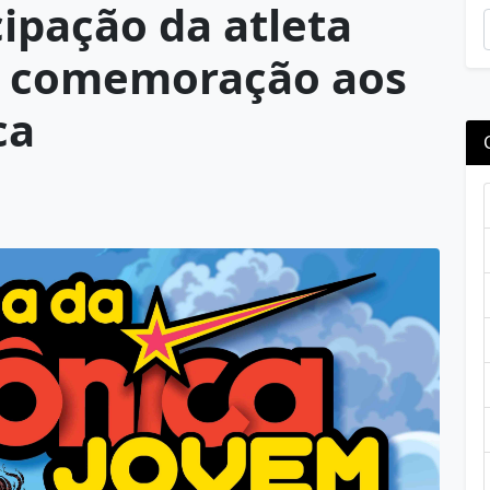
cipação da atleta
m comemoração aos
ca