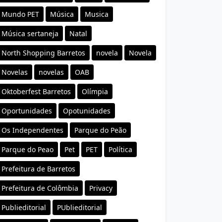
Mundo PET
Música
Musica
Música sertaneja
Natal
North Shopping Barretos
novela
Novela
Novelas
novelas
OAB
Oktoberfest Barretos
Olímpia
Oportunidades
Opotunidades
Os Independentes
Parque do Peão
Parque do Peao
Pet
PET
Política
Prefeitura de Barretos
Prefeitura de Colômbia
Privacy
Publieditorial
PUblieditorial