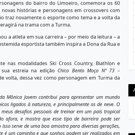
personagens do bairro do Limoeiro, comemora os 60
 novas histórias e personagens em crossovers com
ção traz novamente o esporte como tema e a volta da
nteragirá na trama com a Turma.
 a atleta em sua carreira – por meio da leitura – a
estemida esportista também inspira a Dona da Rua e
nte nas modalidades Ski Cross Country, Biathlon e
e sua estreia na edição
Chico Bento Moço Nº
73
–
 de volta, dessa vez como personagem em Turma da
da Mônica Jovem contribui para apresentar um mundo
icos ligados à natureza, e principalmente os de neve. O
s meus desafios pessoais de treinar em um país tropical
 afora, e mostra que esse tipo de barreira pode ser
o isso serve de uma boa amostra para diversas gerações,
orte é um caminho e que sonhos podem ser realizados em