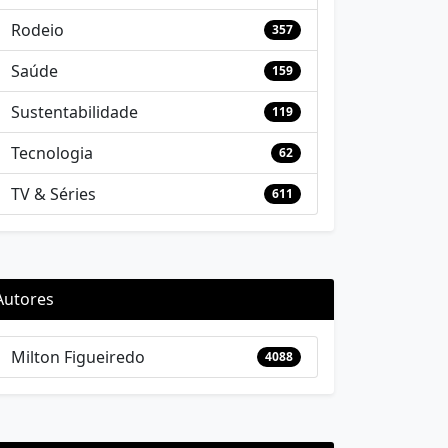
Rodeio
357
Saúde
159
Sustentabilidade
119
Tecnologia
62
TV & Séries
611
Autores
Milton Figueiredo
4088