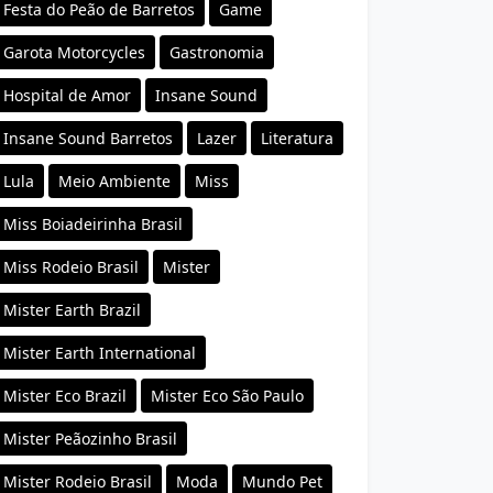
Festa do Peão de Barretos
Game
Garota Motorcycles
Gastronomia
Hospital de Amor
Insane Sound
Insane Sound Barretos
Lazer
Literatura
Lula
Meio Ambiente
Miss
Miss Boiadeirinha Brasil
Miss Rodeio Brasil
Mister
Mister Earth Brazil
Mister Earth International
Mister Eco Brazil
Mister Eco São Paulo
Mister Peãozinho Brasil
Mister Rodeio Brasil
Moda
Mundo Pet