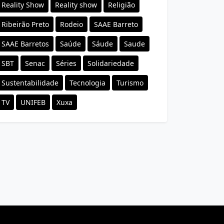
Reality Show
Reality show
Religião
Ribeirão Preto
Rodeio
SAAE Barreto
SAAE Barretos
Saúde
Sáude
Saude
SBT
Senac
Séries
Solidariedade
Sustentabilidade
Tecnologia
Turismo
TV
UNIFEB
Xuxa