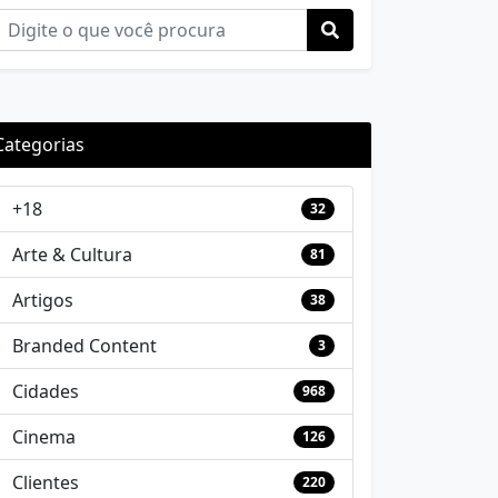
Categorias
+18
32
Arte & Cultura
81
Artigos
38
Branded Content
3
Cidades
968
Cinema
126
Clientes
220