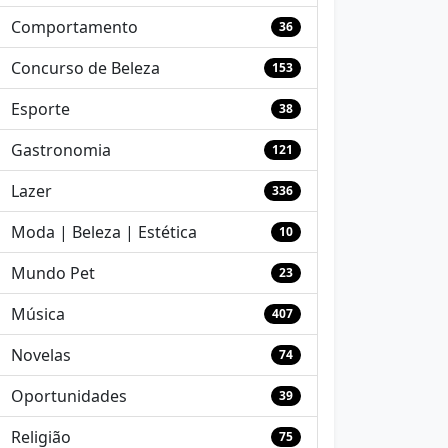
Comportamento
36
Concurso de Beleza
153
Esporte
38
Gastronomia
121
Lazer
336
Moda | Beleza | Estética
10
Mundo Pet
23
Música
407
Novelas
74
Oportunidades
39
Religião
75