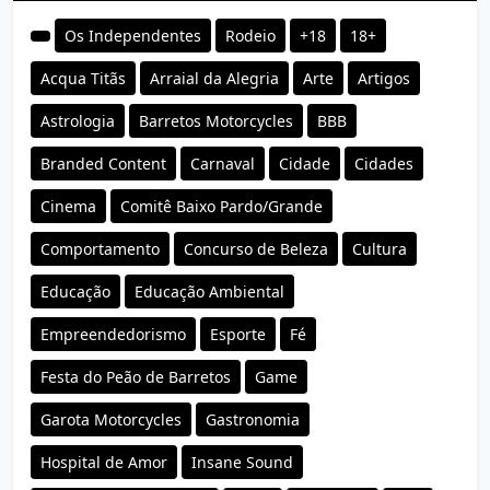
Os Independentes
Rodeio
+18
18+
Acqua Titãs
Arraial da Alegria
Arte
Artigos
Astrologia
Barretos Motorcycles
BBB
Branded Content
Carnaval
Cidade
Cidades
Cinema
Comitê Baixo Pardo/Grande
Comportamento
Concurso de Beleza
Cultura
Educação
Educação Ambiental
Empreendedorismo
Esporte
Fé
Festa do Peão de Barretos
Game
Garota Motorcycles
Gastronomia
Hospital de Amor
Insane Sound