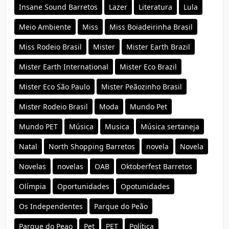
Insane Sound Barretos
Lazer
Literatura
Lula
Meio Ambiente
Miss
Miss Boiadeirinha Brasil
Miss Rodeio Brasil
Mister
Mister Earth Brazil
Mister Earth International
Mister Eco Brazil
Mister Eco São Paulo
Mister Peãozinho Brasil
Mister Rodeio Brasil
Moda
Mundo Pet
Mundo PET
Música
Musica
Música sertaneja
Natal
North Shopping Barretos
novela
Novela
Novelas
novelas
OAB
Oktoberfest Barretos
Olímpia
Oportunidades
Opotunidades
Os Independentes
Parque do Peão
Parque do Peao
Pet
PET
Política