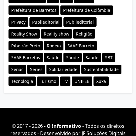
Prefeitura de Barretos
Prefeitura de Colômbia
Privacy
Publieditorial
PUblieditorial
Reality Show
Reality show
Religião
Ribeirão Preto
Rodeio
SAAE Barreto
SAAE Barretos
Saúde
Sáude
Saude
SBT
Senac
Séries
Solidariedade
Sustentabilidade
Tecnologia
Turismo
TV
UNIFEB
Xuxa
© 2017 - 2026 -
O ǃnformativo
- Todos os direitos
reservados - Desenvolvido por
JF Soluções Digitais