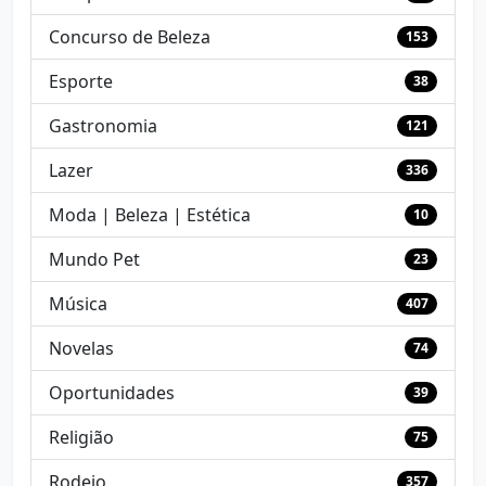
Concurso de Beleza
153
Esporte
38
Gastronomia
121
Lazer
336
Moda | Beleza | Estética
10
Mundo Pet
23
Música
407
Novelas
74
Oportunidades
39
Religião
75
Rodeio
357