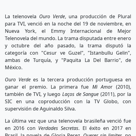
La telenovela
Ouro Verde
, una producción de Plural
para TVI, venció en la noche del 19 de noviembre, en
Nueva York, el Emmy Internacional de Mejor
Telenovela del mundo. La trama disputada entre enero
y octubre del año pasado, la trama disputó la
categoría con "Cesur ve Guzel", "Istanbullu Gelin",
ambas de Turquía, y "Paquita La Del Barrio", de
México.
Ouro Verde
es la tercera producción portuguesa en
ganar el premio. La primera fue
Mi Amo
r (2010),
también de TVI, y luego
Laços de Sangue
(2011), por la
SIC en una coproducción con la TV Globo, con
supervisión de Aguinaldo Silva.
La última vez que una telenovela brasileña venció fue
en 2016 con
Verdades Secretas
. El éxito en 2017 en
Brasil, la novela de Gloria Perez,
Querer sin limites
, no