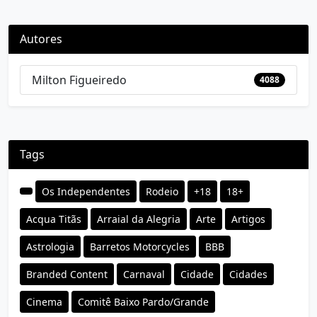
Autores
Milton Figueiredo
4088
Tags
Os Independentes
Rodeio
+18
18+
Acqua Titãs
Arraial da Alegria
Arte
Artigos
Astrologia
Barretos Motorcycles
BBB
Branded Content
Carnaval
Cidade
Cidades
Cinema
Comitê Baixo Pardo/Grande