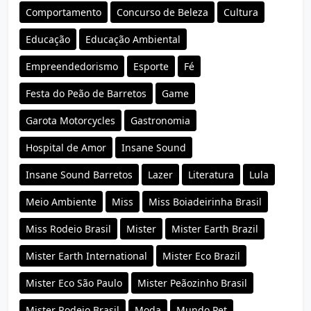
Comportamento
Concurso de Beleza
Cultura
Educação
Educação Ambiental
Empreendedorismo
Esporte
Fé
Festa do Peão de Barretos
Game
Garota Motorcycles
Gastronomia
Hospital de Amor
Insane Sound
Insane Sound Barretos
Lazer
Literatura
Lula
Meio Ambiente
Miss
Miss Boiadeirinha Brasil
Miss Rodeio Brasil
Mister
Mister Earth Brazil
Mister Earth International
Mister Eco Brazil
Mister Eco São Paulo
Mister Peãozinho Brasil
Mister Rodeio Brasil
Moda
Mundo Pet