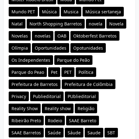
Mundo PET
Música
Musica
Música sertaneja
Natal
North Shopping Barretos
novela
Novela
Novelas
novelas
OAB
Oktoberfest Barretos
Olímpia
Oportunidades
Opotunidades
Os Independentes
Parque do Peão
Parque do Peao
Pet
PET
Política
Prefeitura de Barretos
Prefeitura de Colômbia
Privacy
Publieditorial
PUblieditorial
Reality Show
Reality show
Religião
Ribeirão Preto
Rodeio
SAAE Barreto
SAAE Barretos
Saúde
Sáude
Saude
SBT