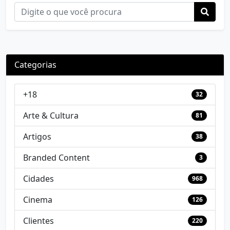
Categorias
+18
32
Arte & Cultura
81
Artigos
38
Branded Content
3
Cidades
968
Cinema
126
Clientes
220