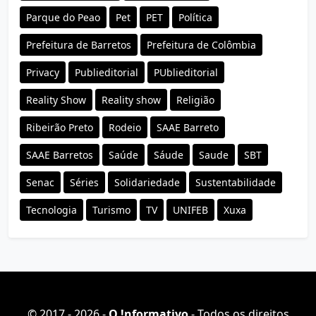
Parque do Peao
Pet
PET
Política
Prefeitura de Barretos
Prefeitura de Colômbia
Privacy
Publieditorial
PUblieditorial
Reality Show
Reality show
Religião
Ribeirão Preto
Rodeio
SAAE Barreto
SAAE Barretos
Saúde
Sáude
Saude
SBT
Senac
Séries
Solidariedade
Sustentabilidade
Tecnologia
Turismo
TV
UNIFEB
Xuxa
© 2017 - 2026 -
O ǃnformativo
- Todos os direitos