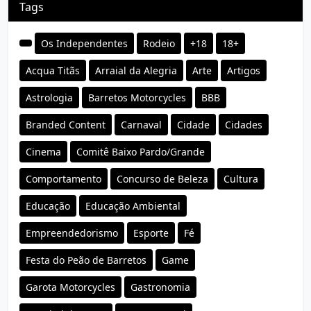
Tags
Os Independentes
Rodeio
+18
18+
Acqua Titãs
Arraial da Alegria
Arte
Artigos
Astrologia
Barretos Motorcycles
BBB
Branded Content
Carnaval
Cidade
Cidades
Cinema
Comitê Baixo Pardo/Grande
Comportamento
Concurso de Beleza
Cultura
Educação
Educação Ambiental
Empreendedorismo
Esporte
Fé
Festa do Peão de Barretos
Game
Garota Motorcycles
Gastronomia