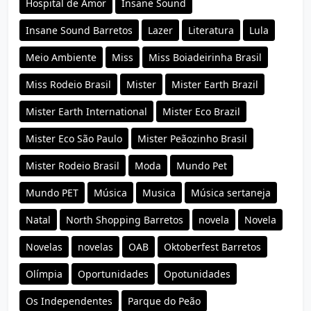
Hospital de Amor
Insane Sound
Insane Sound Barretos
Lazer
Literatura
Lula
Meio Ambiente
Miss
Miss Boiadeirinha Brasil
Miss Rodeio Brasil
Mister
Mister Earth Brazil
Mister Earth International
Mister Eco Brazil
Mister Eco São Paulo
Mister Peãozinho Brasil
Mister Rodeio Brasil
Moda
Mundo Pet
Mundo PET
Música
Musica
Música sertaneja
Natal
North Shopping Barretos
novela
Novela
Novelas
novelas
OAB
Oktoberfest Barretos
Olímpia
Oportunidades
Opotunidades
Os Independentes
Parque do Peão