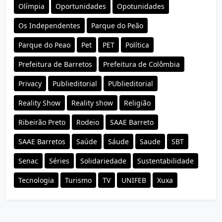
Olímpia
Oportunidades
Opotunidades
Os Independentes
Parque do Peão
Parque do Peao
Pet
PET
Política
Prefeitura de Barretos
Prefeitura de Colômbia
Privacy
Publieditorial
PUblieditorial
Reality Show
Reality show
Religião
Ribeirão Preto
Rodeio
SAAE Barreto
SAAE Barretos
Saúde
Sáude
Saude
SBT
Senac
Séries
Solidariedade
Sustentabilidade
Tecnologia
Turismo
TV
UNIFEB
Xuxa