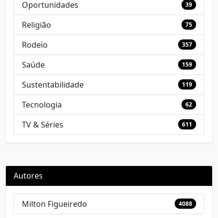
Oportunidades
39
Religião
75
Rodeio
357
Saúde
159
Sustentabilidade
119
Tecnologia
62
TV & Séries
611
Autores
Milton Figueiredo
4088