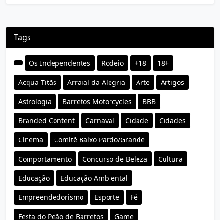
Tags
Os Independentes
Rodeio
+18
18+
Acqua Titãs
Arraial da Alegria
Arte
Artigos
Astrologia
Barretos Motorcycles
BBB
Branded Content
Carnaval
Cidade
Cidades
Cinema
Comitê Baixo Pardo/Grande
Comportamento
Concurso de Beleza
Cultura
Educação
Educação Ambiental
Empreendedorismo
Esporte
Fé
Festa do Peão de Barretos
Game