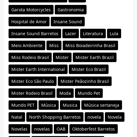
Garota Motorcycles
Gastronomia
Hospital de Amor
Insane Sound
Insane Sound Barretos
Lazer
Literatura
Lula
Meio Ambiente
Miss
Miss Boiadeirinha Brasil
Miss Rodeio Brasil
Mister
Mister Earth Brazil
Mister Earth International
Mister Eco Brazil
Mister Eco São Paulo
Mister Peãozinho Brasil
Mister Rodeio Brasil
Moda
Mundo Pet
Mundo PET
Música
Musica
Música sertaneja
Natal
North Shopping Barretos
novela
Novela
Novelas
novelas
OAB
Oktoberfest Barretos