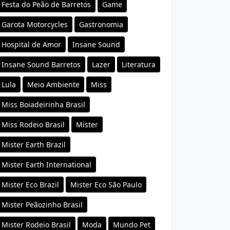
Festa do Peão de Barretos
Game
Garota Motorcycles
Gastronomia
Hospital de Amor
Insane Sound
Insane Sound Barretos
Lazer
Literatura
Lula
Meio Ambiente
Miss
Miss Boiadeirinha Brasil
Miss Rodeio Brasil
Mister
Mister Earth Brazil
Mister Earth International
Mister Eco Brazil
Mister Eco São Paulo
Mister Peãozinho Brasil
Mister Rodeio Brasil
Moda
Mundo Pet