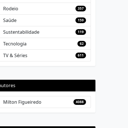
Rodeio
357
Saúde
159
Sustentabilidade
119
Tecnologia
62
TV & Séries
611
Autores
Milton Figueiredo
4088