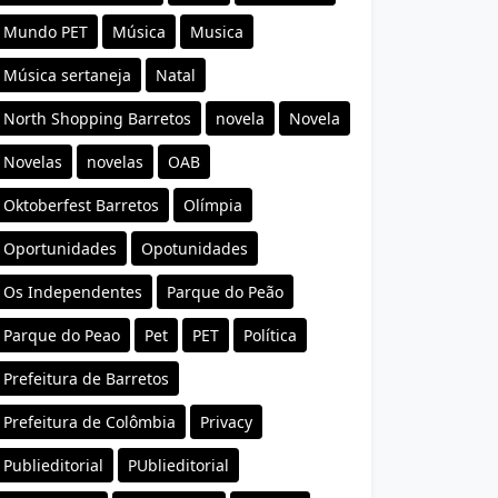
Mundo PET
Música
Musica
Música sertaneja
Natal
North Shopping Barretos
novela
Novela
Novelas
novelas
OAB
Oktoberfest Barretos
Olímpia
Oportunidades
Opotunidades
Os Independentes
Parque do Peão
Parque do Peao
Pet
PET
Política
Prefeitura de Barretos
Prefeitura de Colômbia
Privacy
Publieditorial
PUblieditorial