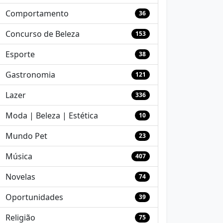
Comportamento
36
Concurso de Beleza
153
Esporte
38
Gastronomia
121
Lazer
336
Moda | Beleza | Estética
10
Mundo Pet
23
Música
407
Novelas
74
Oportunidades
39
Religião
75