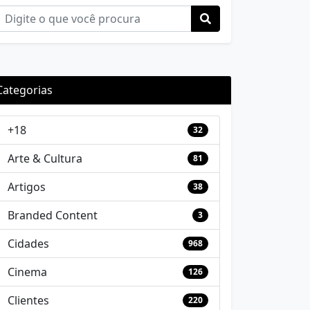
Categorias
+18
32
Arte & Cultura
81
Artigos
38
Branded Content
3
Cidades
968
Cinema
126
Clientes
220