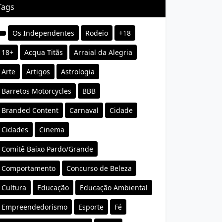
Tags
Os Independentes
Rodeio
+18
18+
Acqua Titãs
Arraial da Alegria
Arte
Artigos
Astrologia
Barretos Motorcycles
BBB
Branded Content
Carnaval
Cidade
Cidades
Cinema
Comitê Baixo Pardo/Grande
Comportamento
Concurso de Beleza
Cultura
Educação
Educação Ambiental
Empreendedorismo
Esporte
Fé