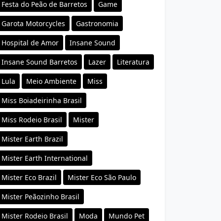
Festa do Peão de Barretos
Game
Garota Motorcycles
Gastronomia
Hospital de Amor
Insane Sound
Insane Sound Barretos
Lazer
Literatura
Lula
Meio Ambiente
Miss
Miss Boiadeirinha Brasil
Miss Rodeio Brasil
Mister
Mister Earth Brazil
Mister Earth International
Mister Eco Brazil
Mister Eco São Paulo
Mister Peãozinho Brasil
Mister Rodeio Brasil
Moda
Mundo Pet