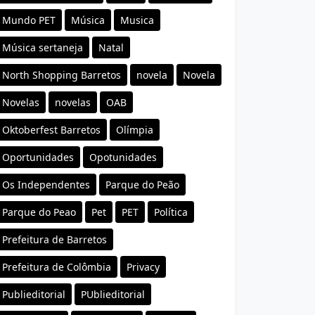
Mundo PET
Música
Musica
Música sertaneja
Natal
North Shopping Barretos
novela
Novela
Novelas
novelas
OAB
Oktoberfest Barretos
Olímpia
Oportunidades
Opotunidades
Os Independentes
Parque do Peão
Parque do Peao
Pet
PET
Política
Prefeitura de Barretos
Prefeitura de Colômbia
Privacy
Publieditorial
PUblieditorial