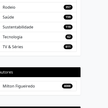
Rodeio
357
Saúde
159
Sustentabilidade
119
Tecnologia
62
TV & Séries
611
Autores
Milton Figueiredo
4088