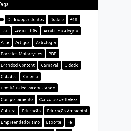
Tags
Os Independentes
Rodeio
+18
18+
Acqua Titãs
Arraial da Alegria
Arte
Artigos
Astrologia
Barretos Motorcycles
BBB
Branded Content
Carnaval
Cidade
Cidades
Cinema
Comitê Baixo Pardo/Grande
Comportamento
Concurso de Beleza
Cultura
Educação
Educação Ambiental
Empreendedorismo
Esporte
Fé