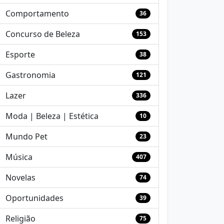
Comportamento
36
Concurso de Beleza
153
Esporte
38
Gastronomia
121
Lazer
336
Moda | Beleza | Estética
10
Mundo Pet
23
Música
407
Novelas
74
Oportunidades
39
Religião
75