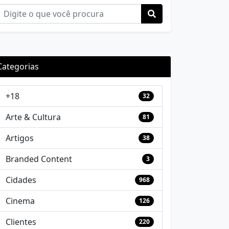
Categorias
+18
32
Arte & Cultura
81
Artigos
38
Branded Content
3
Cidades
968
Cinema
126
Clientes
220