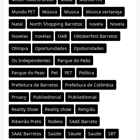
Mundo PET
Música
Musica
Música sertaneja
Natal
North Shopping Barretos
novela
Novela
Novelas
novelas
OAB
Oktoberfest Barretos
Olímpia
Oportunidades
Opotunidades
Os Independentes
Parque do Peão
Parque do Peao
Pet
PET
Política
Prefeitura de Barretos
Prefeitura de Colômbia
Privacy
Publieditorial
PUblieditorial
Reality Show
Reality show
Religião
Ribeirão Preto
Rodeio
SAAE Barreto
SAAE Barretos
Saúde
Sáude
Saude
SBT