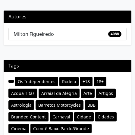
Autores
Milton Figueiredo
4088
Tags
Os Independentes
Rodeio
+18
18+
Acqua Titãs
Arraial da Alegria
Arte
Artigos
Astrologia
Barretos Motorcycles
BBB
Branded Content
Carnaval
Cidade
Cidades
Cinema
Comitê Baixo Pardo/Grande