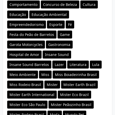
Comportamento
Concurso de Beleza
Cultura
Educação
Educação Ambiental
Empreendedorismo
Esporte
Fé
Festa do Peão de Barretos
Game
Garota Motorcycles
Gastronomia
Hospital de Amor
Insane Sound
Insane Sound Barretos
Lazer
Literatura
Lula
Meio Ambiente
Miss
Miss Boiadeirinha Brasil
Miss Rodeio Brasil
Mister
Mister Earth Brazil
Mister Earth International
Mister Eco Brazil
Mister Eco São Paulo
Mister Peãozinho Brasil
Mister Rodeio Brasil
Moda
Mundo Pet