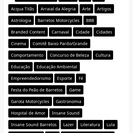
Acqua Titãs
Arraial da Alegria
Arte
Artigos
Astrologia
Barretos Motorcycles
BBB
Branded Content
Carnaval
Cidade
Cidades
Cinema
Comitê Baixo Pardo/Grande
Comportamento
Concurso de Beleza
Cultura
Educação
Educação Ambiental
Empreendedorismo
Esporte
Fé
Festa do Peão de Barretos
Game
Garota Motorcycles
Gastronomia
Hospital de Amor
Insane Sound
Insane Sound Barretos
Lazer
Literatura
Lula