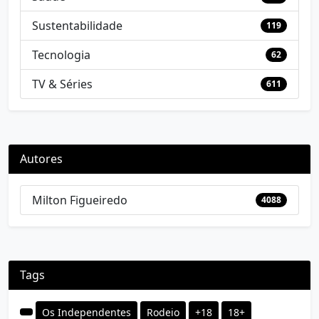
Sustentabilidade
119
Tecnologia
62
TV & Séries
611
Autores
Milton Figueiredo
4088
Tags
Os Independentes
Rodeio
+18
18+