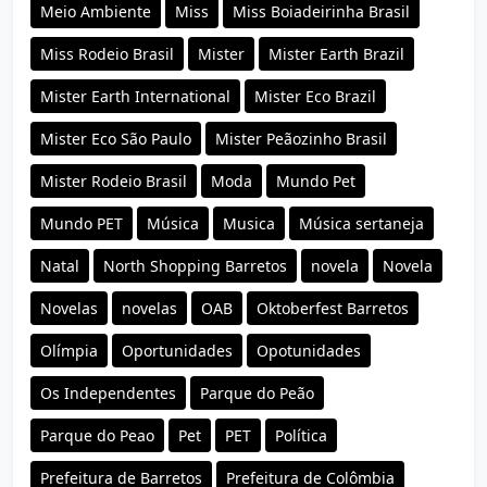
Meio Ambiente
Miss
Miss Boiadeirinha Brasil
Miss Rodeio Brasil
Mister
Mister Earth Brazil
Mister Earth International
Mister Eco Brazil
Mister Eco São Paulo
Mister Peãozinho Brasil
Mister Rodeio Brasil
Moda
Mundo Pet
Mundo PET
Música
Musica
Música sertaneja
Natal
North Shopping Barretos
novela
Novela
Novelas
novelas
OAB
Oktoberfest Barretos
Olímpia
Oportunidades
Opotunidades
Os Independentes
Parque do Peão
Parque do Peao
Pet
PET
Política
Prefeitura de Barretos
Prefeitura de Colômbia