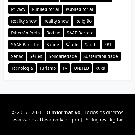
Privacy
Publieditorial
PUblieditorial
Reality Show
Reality show
Religião
Ribeirão Preto
Rodeio
SAAE Barreto
SAAE Barretos
Saúde
Sáude
Saude
SBT
Senac
Séries
Solidariedade
Sustentabilidade
Tecnologia
Turismo
TV
UNIFEB
Xuxa
© 2017 - 2026 -
O ǃnformativo
- Todos os direitos
reservados - Desenvolvido por
JF Soluções Digitais