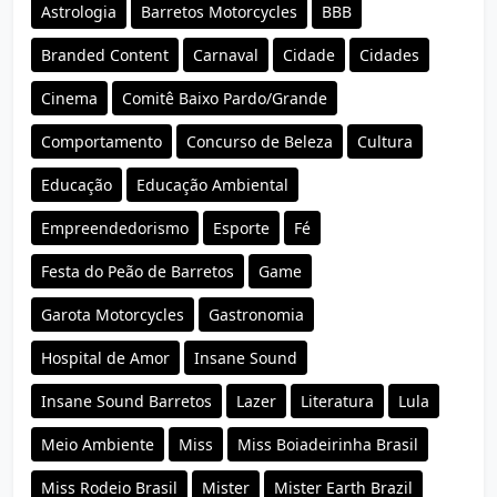
Astrologia
Barretos Motorcycles
BBB
Branded Content
Carnaval
Cidade
Cidades
Cinema
Comitê Baixo Pardo/Grande
Comportamento
Concurso de Beleza
Cultura
Educação
Educação Ambiental
Empreendedorismo
Esporte
Fé
Festa do Peão de Barretos
Game
Garota Motorcycles
Gastronomia
Hospital de Amor
Insane Sound
Insane Sound Barretos
Lazer
Literatura
Lula
Meio Ambiente
Miss
Miss Boiadeirinha Brasil
Miss Rodeio Brasil
Mister
Mister Earth Brazil