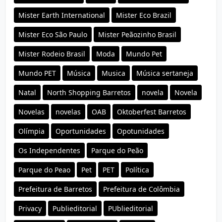
Mister Earth International
Mister Eco Brazil
Mister Eco São Paulo
Mister Peãozinho Brasil
Mister Rodeio Brasil
Moda
Mundo Pet
Mundo PET
Música
Musica
Música sertaneja
Natal
North Shopping Barretos
novela
Novela
Novelas
novelas
OAB
Oktoberfest Barretos
Olímpia
Oportunidades
Opotunidades
Os Independentes
Parque do Peão
Parque do Peao
Pet
PET
Política
Prefeitura de Barretos
Prefeitura de Colômbia
Privacy
Publieditorial
PUblieditorial