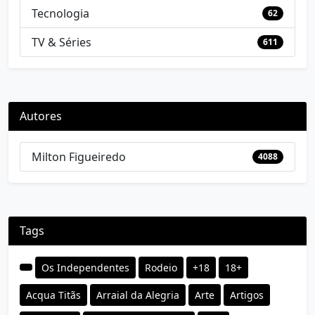
Tecnologia
62
TV & Séries
611
Autores
Milton Figueiredo
4088
Tags
Os Independentes
Rodeio
+18
18+
Acqua Titãs
Arraial da Alegria
Arte
Artigos