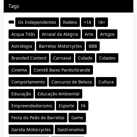
Tags
Os Independentes
Rodeio
+18
18+
Acqua Titãs
Arraial da Alegria
Arte
Artigos
Astrologia
Barretos Motorcycles
BBB
Branded Content
Carnaval
Cidade
Cidades
Cinema
Comitê Baixo Pardo/Grande
Comportamento
Concurso de Beleza
Cultura
Educação
Educação Ambiental
Empreendedorismo
Esporte
Fé
Festa do Peão de Barretos
Game
Garota Motorcycles
Gastronomia