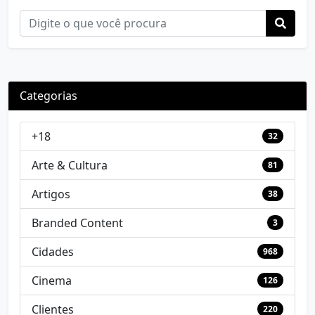
Categorias
+18
32
Arte & Cultura
81
Artigos
38
Branded Content
3
Cidades
968
Cinema
126
Clientes
220