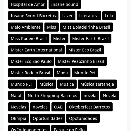
Hospital de Amor
Insane Sound
Insane Sound Barretos
Lazer
Literatura
Lula
Meio Ambiente
Miss
Miss Boiadeirinha Brasil
Miss Rodeio Brasil
Mister
Mister Earth Brazil
Mister Earth International
Mister Eco Brazil
Mister Eco São Paulo
Mister Peãozinho Brasil
Mister Rodeio Brasil
Moda
Mundo Pet
Mundo PET
Música
Musica
Música sertaneja
Natal
North Shopping Barretos
novela
Novela
Novelas
novelas
OAB
Oktoberfest Barretos
Olímpia
Oportunidades
Opotunidades
Os Independentes
Parque do Peão