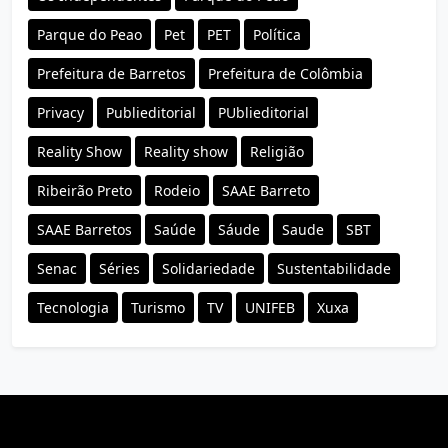
Parque do Peao
Pet
PET
Política
Prefeitura de Barretos
Prefeitura de Colômbia
Privacy
Publieditorial
PUblieditorial
Reality Show
Reality show
Religião
Ribeirão Preto
Rodeio
SAAE Barreto
SAAE Barretos
Saúde
Sáude
Saude
SBT
Senac
Séries
Solidariedade
Sustentabilidade
Tecnologia
Turismo
TV
UNIFEB
Xuxa