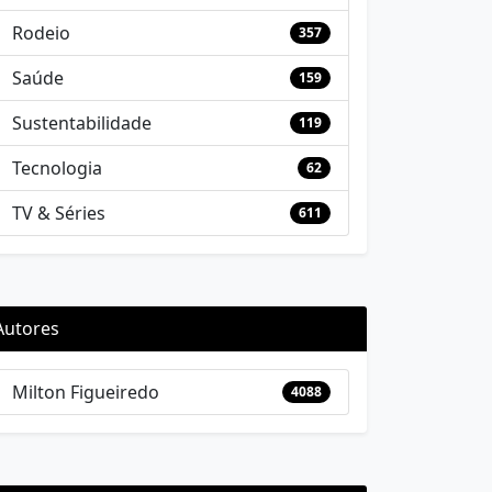
Rodeio
357
Saúde
159
Sustentabilidade
119
Tecnologia
62
TV & Séries
611
Autores
Milton Figueiredo
4088