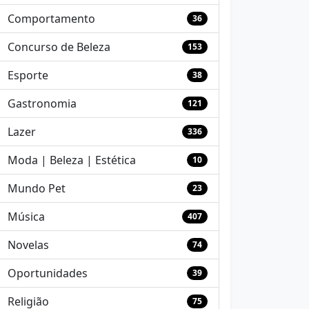
Comportamento
36
Concurso de Beleza
153
Esporte
38
Gastronomia
121
Lazer
336
Moda | Beleza | Estética
10
Mundo Pet
23
Música
407
Novelas
74
Oportunidades
39
Religião
75