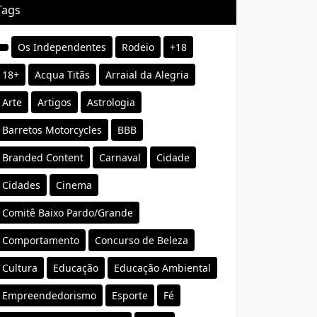
Tags
Os Independentes
Rodeio
+18
18+
Acqua Titãs
Arraial da Alegria
Arte
Artigos
Astrologia
Barretos Motorcycles
BBB
Branded Content
Carnaval
Cidade
Cidades
Cinema
Comitê Baixo Pardo/Grande
Comportamento
Concurso de Beleza
Cultura
Educação
Educação Ambiental
Empreendedorismo
Esporte
Fé