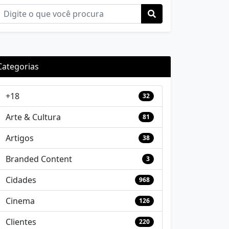
Categorias
+18
32
Arte & Cultura
81
Artigos
38
Branded Content
3
Cidades
968
Cinema
126
Clientes
220