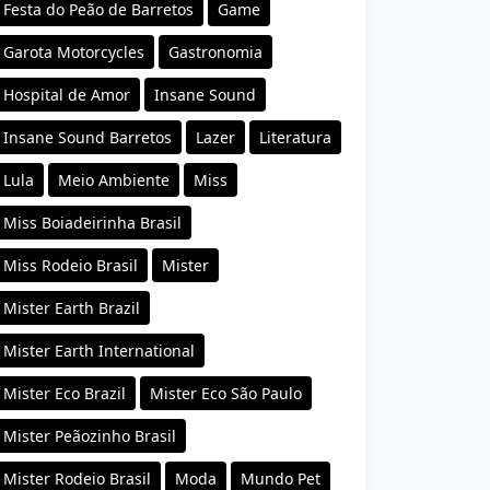
Festa do Peão de Barretos
Game
Garota Motorcycles
Gastronomia
Hospital de Amor
Insane Sound
Insane Sound Barretos
Lazer
Literatura
Lula
Meio Ambiente
Miss
Miss Boiadeirinha Brasil
Miss Rodeio Brasil
Mister
Mister Earth Brazil
Mister Earth International
Mister Eco Brazil
Mister Eco São Paulo
Mister Peãozinho Brasil
Mister Rodeio Brasil
Moda
Mundo Pet