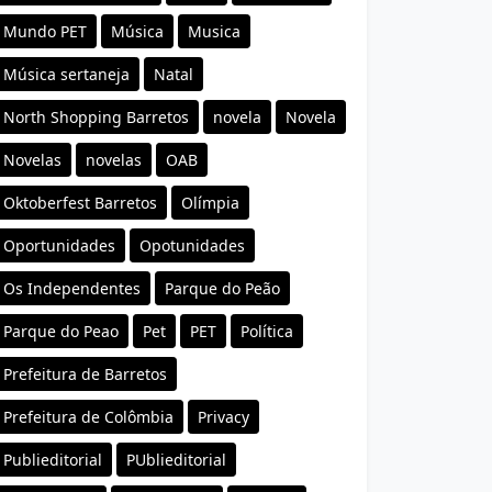
Mundo PET
Música
Musica
Música sertaneja
Natal
North Shopping Barretos
novela
Novela
Novelas
novelas
OAB
Oktoberfest Barretos
Olímpia
Oportunidades
Opotunidades
Os Independentes
Parque do Peão
Parque do Peao
Pet
PET
Política
Prefeitura de Barretos
Prefeitura de Colômbia
Privacy
Publieditorial
PUblieditorial