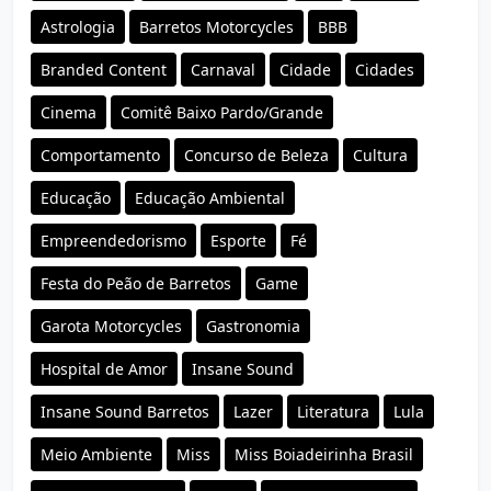
Astrologia
Barretos Motorcycles
BBB
Branded Content
Carnaval
Cidade
Cidades
Cinema
Comitê Baixo Pardo/Grande
Comportamento
Concurso de Beleza
Cultura
Educação
Educação Ambiental
Empreendedorismo
Esporte
Fé
Festa do Peão de Barretos
Game
Garota Motorcycles
Gastronomia
Hospital de Amor
Insane Sound
Insane Sound Barretos
Lazer
Literatura
Lula
Meio Ambiente
Miss
Miss Boiadeirinha Brasil