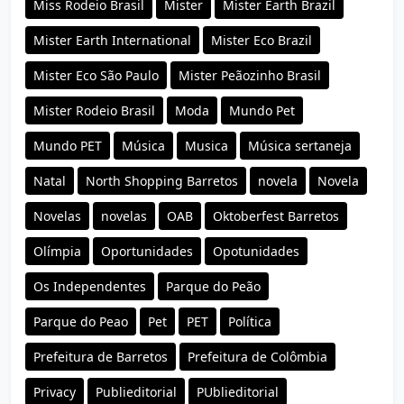
Miss Rodeio Brasil
Mister
Mister Earth Brazil
Mister Earth International
Mister Eco Brazil
Mister Eco São Paulo
Mister Peãozinho Brasil
Mister Rodeio Brasil
Moda
Mundo Pet
Mundo PET
Música
Musica
Música sertaneja
Natal
North Shopping Barretos
novela
Novela
Novelas
novelas
OAB
Oktoberfest Barretos
Olímpia
Oportunidades
Opotunidades
Os Independentes
Parque do Peão
Parque do Peao
Pet
PET
Política
Prefeitura de Barretos
Prefeitura de Colômbia
Privacy
Publieditorial
PUblieditorial