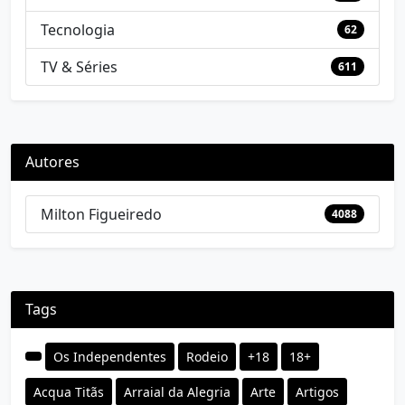
Tecnologia
62
TV & Séries
611
Autores
Milton Figueiredo
4088
Tags
Os Independentes
Rodeio
+18
18+
Acqua Titãs
Arraial da Alegria
Arte
Artigos