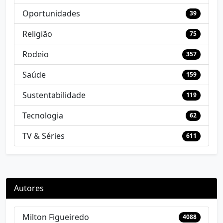
Oportunidades
39
Religião
75
Rodeio
357
Saúde
159
Sustentabilidade
119
Tecnologia
62
TV & Séries
611
Autores
Milton Figueiredo
4088