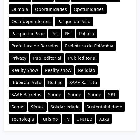
Olímpia
Oportunidades
Opotunidades
Os Independentes
Parque do Peão
Parque do Peao
Pet
PET
Política
Prefeitura de Barretos
Prefeitura de Colômbia
Privacy
Publieditorial
PUblieditorial
Reality Show
Reality show
Religião
Ribeirão Preto
Rodeio
SAAE Barreto
SAAE Barretos
Saúde
Sáude
Saude
SBT
Senac
Séries
Solidariedade
Sustentabilidade
Tecnologia
Turismo
TV
UNIFEB
Xuxa