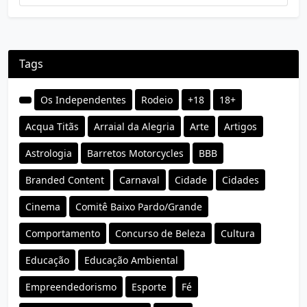
Tags
Os Independentes
Rodeio
+18
18+
Acqua Titãs
Arraial da Alegria
Arte
Artigos
Astrologia
Barretos Motorcycles
BBB
Branded Content
Carnaval
Cidade
Cidades
Cinema
Comitê Baixo Pardo/Grande
Comportamento
Concurso de Beleza
Cultura
Educação
Educação Ambiental
Empreendedorismo
Esporte
Fé