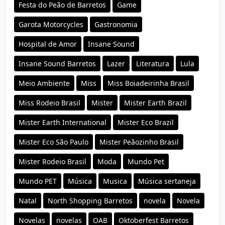
Festa do Peão de Barretos
Game
Garota Motorcycles
Gastronomia
Hospital de Amor
Insane Sound
Insane Sound Barretos
Lazer
Literatura
Lula
Meio Ambiente
Miss
Miss Boiadeirinha Brasil
Miss Rodeio Brasil
Mister
Mister Earth Brazil
Mister Earth International
Mister Eco Brazil
Mister Eco São Paulo
Mister Peãozinho Brasil
Mister Rodeio Brasil
Moda
Mundo Pet
Mundo PET
Música
Musica
Música sertaneja
Natal
North Shopping Barretos
novela
Novela
Novelas
novelas
OAB
Oktoberfest Barretos