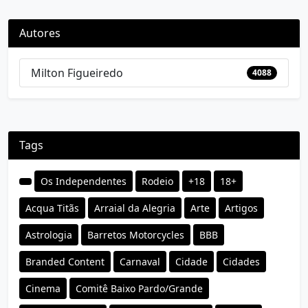
Autores
Milton Figueiredo
4088
Tags
Os Independentes
Rodeio
+18
18+
Acqua Titãs
Arraial da Alegria
Arte
Artigos
Astrologia
Barretos Motorcycles
BBB
Branded Content
Carnaval
Cidade
Cidades
Cinema
Comitê Baixo Pardo/Grande