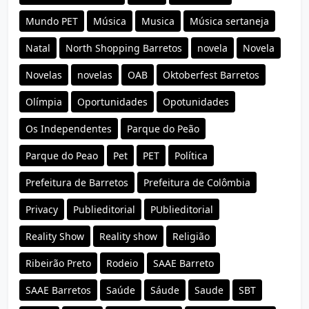
Mundo PET
Música
Musica
Música sertaneja
Natal
North Shopping Barretos
novela
Novela
Novelas
novelas
OAB
Oktoberfest Barretos
Olímpia
Oportunidades
Opotunidades
Os Independentes
Parque do Peão
Parque do Peao
Pet
PET
Política
Prefeitura de Barretos
Prefeitura de Colômbia
Privacy
Publieditorial
PUblieditorial
Reality Show
Reality show
Religião
Ribeirão Preto
Rodeio
SAAE Barreto
SAAE Barretos
Saúde
Sáude
Saude
SBT