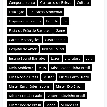
Comportamento
Concurso de Beleza
Cultura
Educação
Educação Ambiental
Empreendedorismo
Esporte
Fé
Festa do Peão de Barretos
Game
Garota Motorcycles
Gastronomia
Hospital de Amor
Insane Sound
Insane Sound Barretos
Lazer
Literatura
Lula
Meio Ambiente
Miss
Miss Boiadeirinha Brasil
Miss Rodeio Brasil
Mister
Mister Earth Brazil
Mister Earth International
Mister Eco Brazil
Mister Eco São Paulo
Mister Peãozinho Brasil
Mister Rodeio Brasil
Moda
Mundo Pet