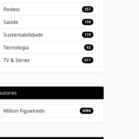
Rodeio
357
Saúde
159
Sustentabilidade
119
Tecnologia
62
TV & Séries
611
Autores
Milton Figueiredo
4088