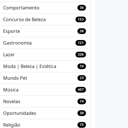
Comportamento
36
Concurso de Beleza
153
Esporte
38
Gastronomia
121
Lazer
336
Moda | Beleza | Estética
10
Mundo Pet
23
Música
407
Novelas
74
Oportunidades
39
Religião
75