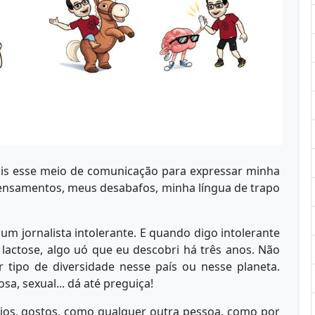
ais esse meio de comunicação para expressar minha
ensamentos, meus desabafos, minha língua de trapo
m jornalista intolerante. E quando digo intolerante
 lactose, algo uó que eu descobri há três anos. Não
 tipo de diversidade nesse país ou nesse planeta.
osa, sexual... dá até preguiça!
ejos, gostos, como qualquer outra pessoa, como por