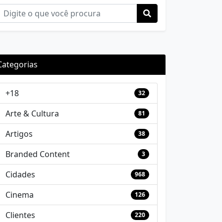
Categorias
+18
32
Arte & Cultura
81
Artigos
38
Branded Content
3
Cidades
968
Cinema
126
Clientes
220