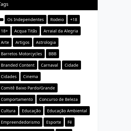
Tags
Os Independentes
Rodeio
+18
18+
Acqua Titãs
Arraial da Alegria
Arte
Artigos
Astrologia
Barretos Motorcycles
BBB
Branded Content
Carnaval
Cidade
Cidades
Cinema
Comitê Baixo Pardo/Grande
Comportamento
Concurso de Beleza
Cultura
Educação
Educação Ambiental
Empreendedorismo
Esporte
Fé