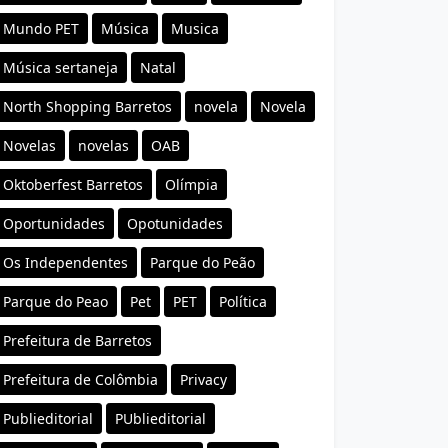
Mundo PET
Música
Musica
Música sertaneja
Natal
North Shopping Barretos
novela
Novela
Novelas
novelas
OAB
Oktoberfest Barretos
Olímpia
Oportunidades
Opotunidades
Os Independentes
Parque do Peão
Parque do Peao
Pet
PET
Política
Prefeitura de Barretos
Prefeitura de Colômbia
Privacy
Publieditorial
PUblieditorial