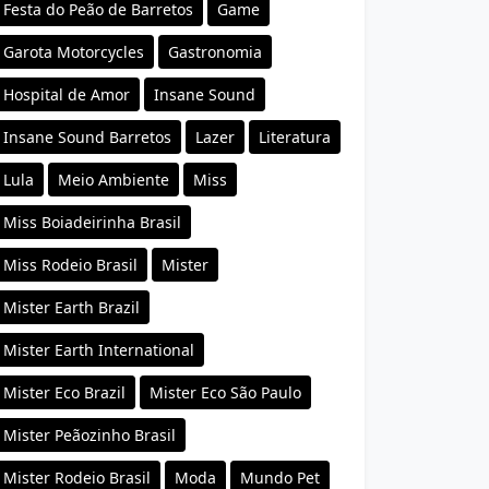
Festa do Peão de Barretos
Game
Garota Motorcycles
Gastronomia
Hospital de Amor
Insane Sound
Insane Sound Barretos
Lazer
Literatura
Lula
Meio Ambiente
Miss
Miss Boiadeirinha Brasil
Miss Rodeio Brasil
Mister
Mister Earth Brazil
Mister Earth International
Mister Eco Brazil
Mister Eco São Paulo
Mister Peãozinho Brasil
Mister Rodeio Brasil
Moda
Mundo Pet