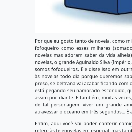
Por que eu gosto tanto de novela, como milh
fofoqueiro como esses milhares (somado
novelas mas adoram saber da vida alhei
novelas, o grande Aguinaldo Silva (Império,
somos fofoqueiros. Ele disse isso em outra
às novelas todo dia porque queremos sabe
preso, se beltrana vai acabar ficando com o
está pegando seu namorado escondido, qua
assim por diante. E também, muitas vezes
de tal personagem: viver um grande amo
atravessar o oceano em três segundos... É 
Enfim, aqui você vai poder conferir com
refere às telenovelas em especial, mas ta