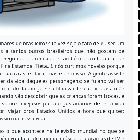
ares de brasileiros? Talvez seja o fato de eu ser um
s a tantos outros brasileiros que não gostam de
a). Segundo o premiado e também bocudo autor de
 Fina Estampa, Tieta...), nós curtimos novelas porque
s palavras, é claro, mas é bem isso. A gente assiste
r da vida daqueles personagens: se fulano vai ser
 marido da amiga, se a filha vai descobrir que a mãe
ndo vão descobrir que as crianças foram trocas, e
, somos invejosos porque gostaríamos de ter a vida
r; viajar pros Estados Unidos a hora que quiser;
assim na nossa vida.
igo o que acontece na televisão mundial no que se
mbém vou falar de cinema, música, programas de TV e