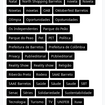
Natal
North Shopping Barretos
novela
Novela
Novelas
novelas
OAB
Oktoberfest Barretos
Olímpia
Oportunidades
Opotunidades
Os Independentes
Parque do Peão
Parque do Peao
Pet
PET
Política
Prefeitura de Barretos
Prefeitura de Colômbia
Privacy
Publieditorial
PUblieditorial
Reality Show
Reality show
Religião
Ribeirão Preto
Rodeio
SAAE Barreto
SAAE Barretos
Saúde
Sáude
Saude
SBT
Senac
Séries
Solidariedade
Sustentabilidade
Tecnologia
Turismo
TV
UNIFEB
Xuxa