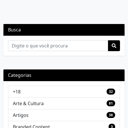
Busca
Categorias
+18
32
Arte & Cultura
81
Artigos
38
Branded Content
3