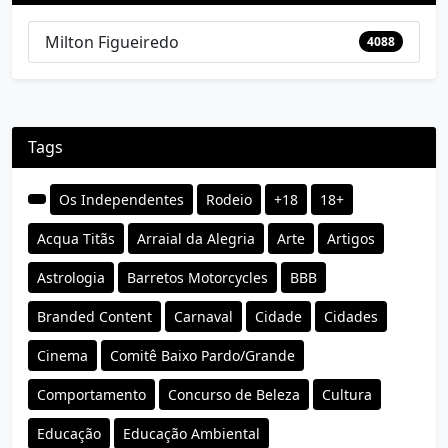
Milton Figueiredo
4088
Tags
Os Independentes
Rodeio
+18
18+
Acqua Titãs
Arraial da Alegria
Arte
Artigos
Astrologia
Barretos Motorcycles
BBB
Branded Content
Carnaval
Cidade
Cidades
Cinema
Comitê Baixo Pardo/Grande
Comportamento
Concurso de Beleza
Cultura
Educação
Educação Ambiental