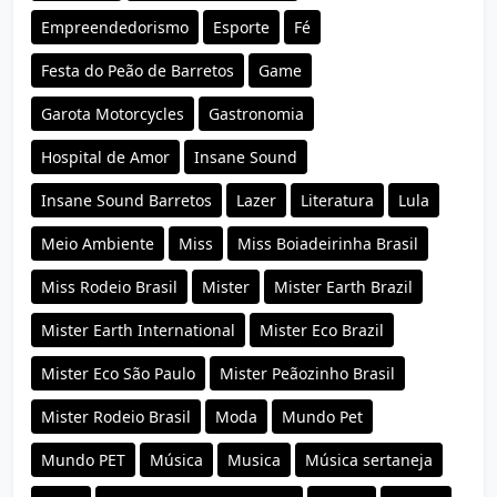
Empreendedorismo
Esporte
Fé
Festa do Peão de Barretos
Game
Garota Motorcycles
Gastronomia
Hospital de Amor
Insane Sound
Insane Sound Barretos
Lazer
Literatura
Lula
Meio Ambiente
Miss
Miss Boiadeirinha Brasil
Miss Rodeio Brasil
Mister
Mister Earth Brazil
Mister Earth International
Mister Eco Brazil
Mister Eco São Paulo
Mister Peãozinho Brasil
Mister Rodeio Brasil
Moda
Mundo Pet
Mundo PET
Música
Musica
Música sertaneja