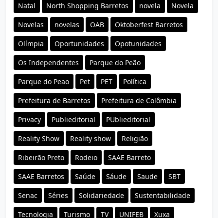
Natal
North Shopping Barretos
novela
Novela
Novelas
novelas
OAB
Oktoberfest Barretos
Olímpia
Oportunidades
Opotunidades
Os Independentes
Parque do Peão
Parque do Peao
Pet
PET
Política
Prefeitura de Barretos
Prefeitura de Colômbia
Privacy
Publieditorial
PUblieditorial
Reality Show
Reality show
Religião
Ribeirão Preto
Rodeio
SAAE Barreto
SAAE Barretos
Saúde
Sáude
Saude
SBT
Senac
Séries
Solidariedade
Sustentabilidade
Tecnologia
Turismo
TV
UNIFEB
Xuxa