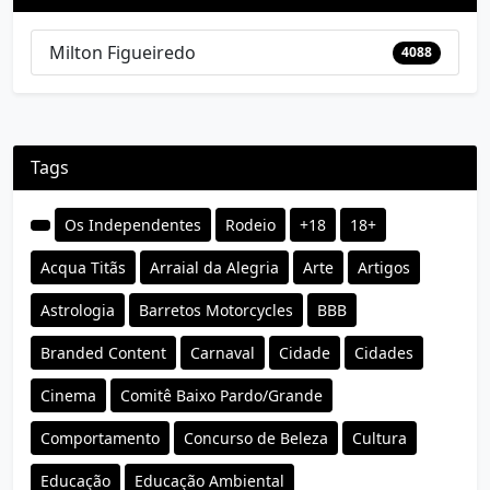
Milton Figueiredo
4088
Tags
Os Independentes
Rodeio
+18
18+
Acqua Titãs
Arraial da Alegria
Arte
Artigos
Astrologia
Barretos Motorcycles
BBB
Branded Content
Carnaval
Cidade
Cidades
Cinema
Comitê Baixo Pardo/Grande
Comportamento
Concurso de Beleza
Cultura
Educação
Educação Ambiental