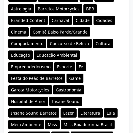
Astrologia
Barretos Motorcycles
BBB
Branded Content
Carnaval
Cidade
Cidades
Cinema
Comitê Baixo Pardo/Grande
Comportamento
Concurso de Beleza
Cultura
Educação
Educação Ambiental
Empreendedorismo
Esporte
Fé
Festa do Peão de Barretos
Game
Garota Motorcycles
Gastronomia
Hospital de Amor
Insane Sound
Insane Sound Barretos
Lazer
Literatura
Lula
Meio Ambiente
Miss
Miss Boiadeirinha Brasil