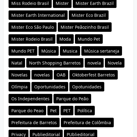
Miss Rodeio Brasil
Mister
Mister Earth Brazil
Mister Earth International
Mister Eco Brazil
Mister Eco São Paulo
Mister Peãozinho Brasil
Mister Rodeio Brasil
Moda
Mundo Pet
Mundo PET
Música
Musica
Música sertaneja
Natal
North Shopping Barretos
novela
Novela
Novelas
novelas
OAB
Oktoberfest Barretos
Olímpia
Oportunidades
Opotunidades
Os Independentes
Parque do Peão
Parque do Peao
Pet
PET
Política
Prefeitura de Barretos
Prefeitura de Colômbia
Privacy
Publieditorial
PUblieditorial