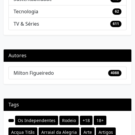
Tecnologia
62
TV & Séries
611
Autores
Milton Figueiredo
4088
Tags
Os Independentes
Rodeio
+18
18+
Acqua Titãs
Arraial da Alegria
Arte
Artigos