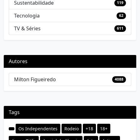
Sustentabilidade
119
Tecnologia
62
TV & Séries
611
Autores
Milton Figueiredo
4088
Tags
Os Independentes
Rodeio
+18
18+