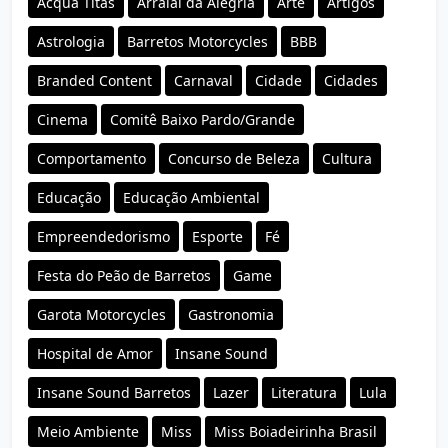
Acqua Titãs
Arraial da Alegria
Arte
Artigos
Astrologia
Barretos Motorcycles
BBB
Branded Content
Carnaval
Cidade
Cidades
Cinema
Comitê Baixo Pardo/Grande
Comportamento
Concurso de Beleza
Cultura
Educação
Educação Ambiental
Empreendedorismo
Esporte
Fé
Festa do Peão de Barretos
Game
Garota Motorcycles
Gastronomia
Hospital de Amor
Insane Sound
Insane Sound Barretos
Lazer
Literatura
Lula
Meio Ambiente
Miss
Miss Boiadeirinha Brasil