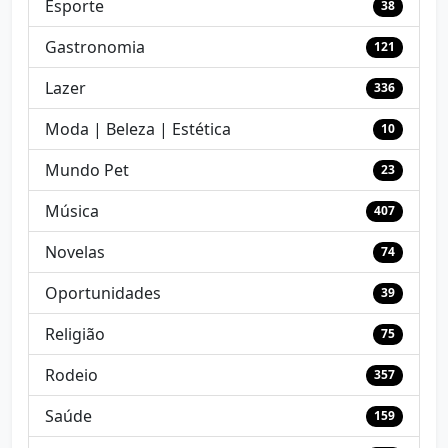
Esporte
38
Gastronomia
121
Lazer
336
Moda | Beleza | Estética
10
Mundo Pet
23
Música
407
Novelas
74
Oportunidades
39
Religião
75
Rodeio
357
Saúde
159