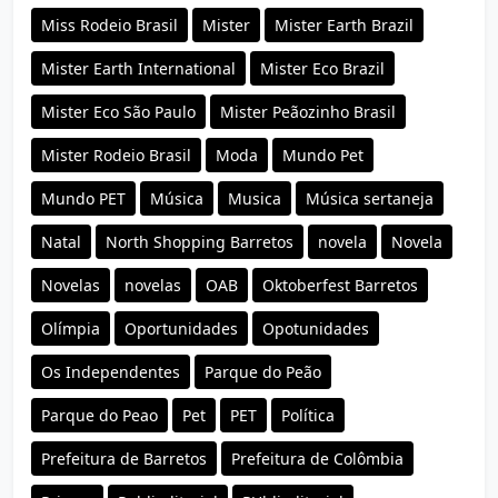
Miss Rodeio Brasil
Mister
Mister Earth Brazil
Mister Earth International
Mister Eco Brazil
Mister Eco São Paulo
Mister Peãozinho Brasil
Mister Rodeio Brasil
Moda
Mundo Pet
Mundo PET
Música
Musica
Música sertaneja
Natal
North Shopping Barretos
novela
Novela
Novelas
novelas
OAB
Oktoberfest Barretos
Olímpia
Oportunidades
Opotunidades
Os Independentes
Parque do Peão
Parque do Peao
Pet
PET
Política
Prefeitura de Barretos
Prefeitura de Colômbia