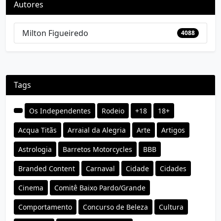
Autores
Milton Figueiredo
4088
Tags
Os Independentes
Rodeio
+18
18+
Acqua Titãs
Arraial da Alegria
Arte
Artigos
Astrologia
Barretos Motorcycles
BBB
Branded Content
Carnaval
Cidade
Cidades
Cinema
Comitê Baixo Pardo/Grande
Comportamento
Concurso de Beleza
Cultura