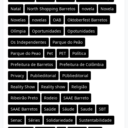
Natal
North Shopping Barretos
novela
Novela
Novelas
novelas
OAB
Oktoberfest Barretos
Olímpia
Oportunidades
Opotunidades
Os Independentes
Parque do Peão
Parque do Peao
Pet
PET
Política
Prefeitura de Barretos
Prefeitura de Colômbia
Privacy
Publieditorial
PUblieditorial
Reality Show
Reality show
Religião
Ribeirão Preto
Rodeio
SAAE Barreto
SAAE Barretos
Saúde
Sáude
Saude
SBT
Senac
Séries
Solidariedade
Sustentabilidade