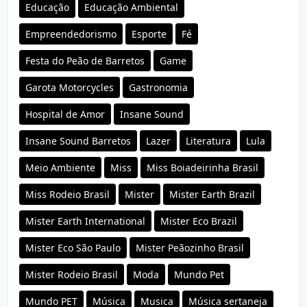
Educação
Educação Ambiental
Empreendedorismo
Esporte
Fé
Festa do Peão de Barretos
Game
Garota Motorcycles
Gastronomia
Hospital de Amor
Insane Sound
Insane Sound Barretos
Lazer
Literatura
Lula
Meio Ambiente
Miss
Miss Boiadeirinha Brasil
Miss Rodeio Brasil
Mister
Mister Earth Brazil
Mister Earth International
Mister Eco Brazil
Mister Eco São Paulo
Mister Peãozinho Brasil
Mister Rodeio Brasil
Moda
Mundo Pet
Mundo PET
Música
Musica
Música sertaneja