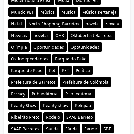
Mister Rodeio Brasil
Moda
Mundo Pet
Mundo PET
Música
Musica
Música sertaneja
Natal
North Shopping Barretos
novela
Novela
Novelas
novelas
OAB
Oktoberfest Barretos
Olímpia
Oportunidades
Opotunidades
Os Independentes
Parque do Peão
Parque do Peao
Pet
PET
Política
Prefeitura de Barretos
Prefeitura de Colômbia
Privacy
Publieditorial
PUblieditorial
Reality Show
Reality show
Religião
Ribeirão Preto
Rodeio
SAAE Barreto
SAAE Barretos
Saúde
Sáude
Saude
SBT