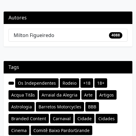
Autores
Milton Figueiredo
4088
Tags
Os Independentes
Rodeio
+18
18+
Acqua Titãs
Arraial da Alegria
Arte
Artigos
Astrologia
Barretos Motorcycles
BBB
Branded Content
Carnaval
Cidade
Cidades
Cinema
Comitê Baixo Pardo/Grande