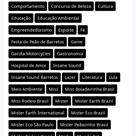
Comportamento
Concurso de Beleza
Cultura
Educação
Educação Ambiental
Empreendedorismo
Esporte
Fé
Festa do Peão de Barretos
Game
Garota Motorcycles
Gastronomia
Hospital de Amor
Insane Sound
Insane Sound Barretos
Lazer
Literatura
Lula
Meio Ambiente
Miss
Miss Boiadeirinha Brasil
Miss Rodeio Brasil
Mister
Mister Earth Brazil
Mister Earth International
Mister Eco Brazil
Mister Eco São Paulo
Mister Peãozinho Brasil