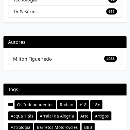
TV & Séries
611
Autores
Milton Figueiredo
4088
Tags
Os Independentes
Rodeio
+18
18+
Acqua Titãs
Arraial da Alegria
Arte
Artigos
Astrologia
Barretos Motorcycles
BBB