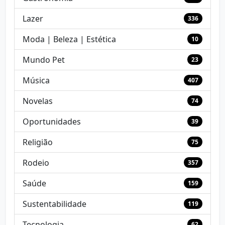
Lazer
336
Moda | Beleza | Estética
10
Mundo Pet
23
Música
407
Novelas
74
Oportunidades
39
Religião
75
Rodeio
357
Saúde
159
Sustentabilidade
119
Tecnologia
62