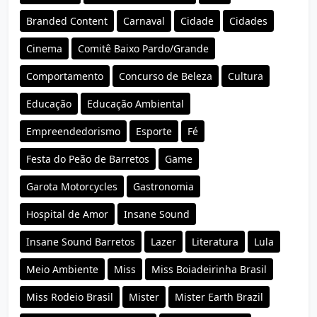
Branded Content
Carnaval
Cidade
Cidades
Cinema
Comitê Baixo Pardo/Grande
Comportamento
Concurso de Beleza
Cultura
Educação
Educação Ambiental
Empreendedorismo
Esporte
Fé
Festa do Peão de Barretos
Game
Garota Motorcycles
Gastronomia
Hospital de Amor
Insane Sound
Insane Sound Barretos
Lazer
Literatura
Lula
Meio Ambiente
Miss
Miss Boiadeirinha Brasil
Miss Rodeio Brasil
Mister
Mister Earth Brazil