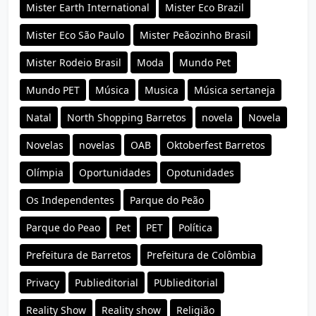
Mister Earth International
Mister Eco Brazil
Mister Eco São Paulo
Mister Peãozinho Brasil
Mister Rodeio Brasil
Moda
Mundo Pet
Mundo PET
Música
Musica
Música sertaneja
Natal
North Shopping Barretos
novela
Novela
Novelas
novelas
OAB
Oktoberfest Barretos
Olímpia
Oportunidades
Opotunidades
Os Independentes
Parque do Peão
Parque do Peao
Pet
PET
Política
Prefeitura de Barretos
Prefeitura de Colômbia
Privacy
Publieditorial
PUblieditorial
Reality Show
Reality show
Religião