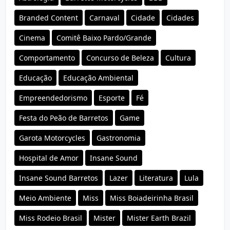
Branded Content
Carnaval
Cidade
Cidades
Cinema
Comitê Baixo Pardo/Grande
Comportamento
Concurso de Beleza
Cultura
Educação
Educação Ambiental
Empreendedorismo
Esporte
Fé
Festa do Peão de Barretos
Game
Garota Motorcycles
Gastronomia
Hospital de Amor
Insane Sound
Insane Sound Barretos
Lazer
Literatura
Lula
Meio Ambiente
Miss
Miss Boiadeirinha Brasil
Miss Rodeio Brasil
Mister
Mister Earth Brazil