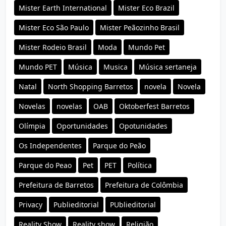
Mister Earth International
Mister Eco Brazil
Mister Eco São Paulo
Mister Peãozinho Brasil
Mister Rodeio Brasil
Moda
Mundo Pet
Mundo PET
Música
Musica
Música sertaneja
Natal
North Shopping Barretos
novela
Novela
Novelas
novelas
OAB
Oktoberfest Barretos
Olímpia
Oportunidades
Opotunidades
Os Independentes
Parque do Peão
Parque do Peao
Pet
PET
Política
Prefeitura de Barretos
Prefeitura de Colômbia
Privacy
Publieditorial
PUblieditorial
Reality Show
Reality show
Religião