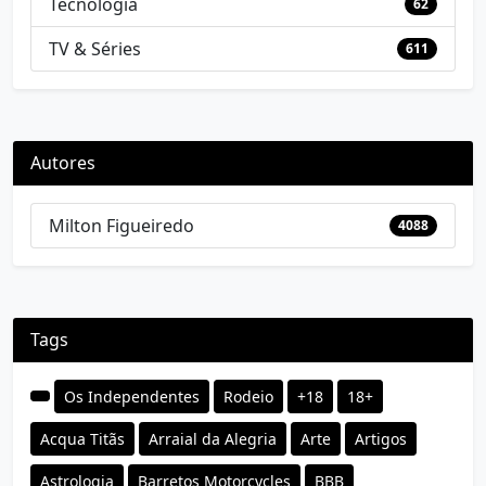
Tecnologia
62
TV & Séries
611
Autores
Milton Figueiredo
4088
Tags
Os Independentes
Rodeio
+18
18+
Acqua Titãs
Arraial da Alegria
Arte
Artigos
Astrologia
Barretos Motorcycles
BBB