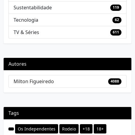
Sustentabilidade
119
Tecnologia
62
TV & Séries
611
Autores
Milton Figueiredo
4088
Tags
Os Independentes
Rodeio
+18
18+