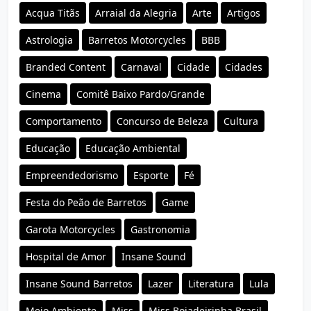
Acqua Titãs
Arraial da Alegria
Arte
Artigos
Astrologia
Barretos Motorcycles
BBB
Branded Content
Carnaval
Cidade
Cidades
Cinema
Comitê Baixo Pardo/Grande
Comportamento
Concurso de Beleza
Cultura
Educação
Educação Ambiental
Empreendedorismo
Esporte
Fé
Festa do Peão de Barretos
Game
Garota Motorcycles
Gastronomia
Hospital de Amor
Insane Sound
Insane Sound Barretos
Lazer
Literatura
Lula
Meio Ambiente
Miss
Miss Boiadeirinha Brasil