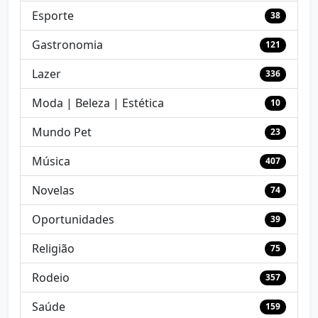
Esporte
38
Gastronomia
121
Lazer
336
Moda | Beleza | Estética
10
Mundo Pet
23
Música
407
Novelas
74
Oportunidades
39
Religião
75
Rodeio
357
Saúde
159