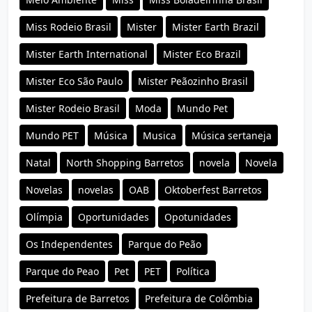
Miss Rodeio Brasil
Mister
Mister Earth Brazil
Mister Earth International
Mister Eco Brazil
Mister Eco São Paulo
Mister Peãozinho Brasil
Mister Rodeio Brasil
Moda
Mundo Pet
Mundo PET
Música
Musica
Música sertaneja
Natal
North Shopping Barretos
novela
Novela
Novelas
novelas
OAB
Oktoberfest Barretos
Olímpia
Oportunidades
Opotunidades
Os Independentes
Parque do Peão
Parque do Peao
Pet
PET
Política
Prefeitura de Barretos
Prefeitura de Colômbia