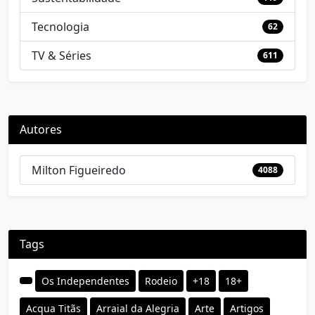
Tecnologia
62
TV & Séries
611
Autores
Milton Figueiredo
4088
Tags
Os Independentes
Rodeio
+18
18+
Acqua Titãs
Arraial da Alegria
Arte
Artigos