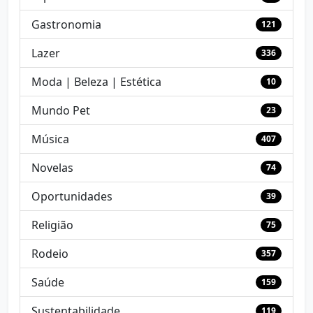
Gastronomia
121
Lazer
336
Moda | Beleza | Estética
10
Mundo Pet
23
Música
407
Novelas
74
Oportunidades
39
Religião
75
Rodeio
357
Saúde
159
Sustentabilidade
119