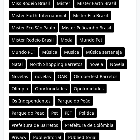
Miss Rodeio Brasil
Mister
Mister Earth Brazil
Mister Earth International
Mister Eco Brazil
Mister Eco São Paulo
Mister Peãozinho Brasil
Mister Rodeio Brasil
Moda
Mundo Pet
Mundo PET
Música
Musica
Música sertaneja
Natal
North Shopping Barretos
novela
Novela
Novelas
novelas
OAB
Oktoberfest Barretos
Olímpia
Oportunidades
Opotunidades
Os Independentes
Parque do Peão
Parque do Peao
Pet
PET
Política
Prefeitura de Barretos
Prefeitura de Colômbia
Privacy
Publieditorial
PUblieditorial