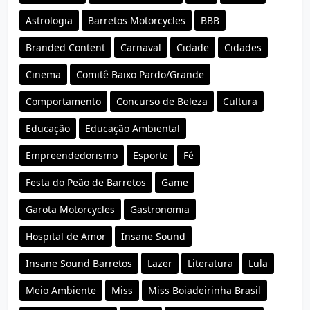
Astrologia
Barretos Motorcycles
BBB
Branded Content
Carnaval
Cidade
Cidades
Cinema
Comitê Baixo Pardo/Grande
Comportamento
Concurso de Beleza
Cultura
Educação
Educação Ambiental
Empreendedorismo
Esporte
Fé
Festa do Peão de Barretos
Game
Garota Motorcycles
Gastronomia
Hospital de Amor
Insane Sound
Insane Sound Barretos
Lazer
Literatura
Lula
Meio Ambiente
Miss
Miss Boiadeirinha Brasil