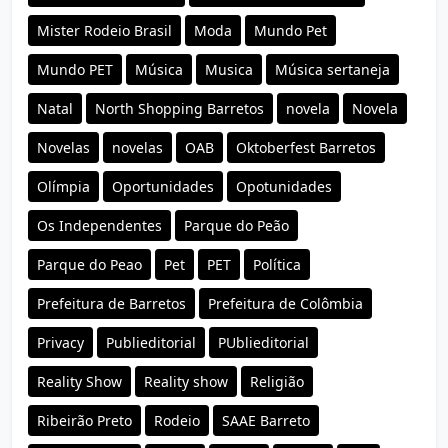
Mister Rodeio Brasil
Moda
Mundo Pet
Mundo PET
Música
Musica
Música sertaneja
Natal
North Shopping Barretos
novela
Novela
Novelas
novelas
OAB
Oktoberfest Barretos
Olímpia
Oportunidades
Opotunidades
Os Independentes
Parque do Peão
Parque do Peao
Pet
PET
Política
Prefeitura de Barretos
Prefeitura de Colômbia
Privacy
Publieditorial
PUblieditorial
Reality Show
Reality show
Religião
Ribeirão Preto
Rodeio
SAAE Barreto