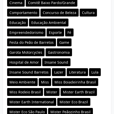
Cinema
Comitê Baixo Pardo/Grande
Comportamento
Concurso de Beleza
Cultura
Educação
Educação Ambiental
Empreendedorismo
Esporte
Fé
Festa do Peão de Barretos
Game
Garota Motorcycles
Gastronomia
Hospital de Amor
Insane Sound
Insane Sound Barretos
Lazer
Literatura
Lula
Meio Ambiente
Miss
Miss Boiadeirinha Brasil
Miss Rodeio Brasil
Mister
Mister Earth Brazil
Mister Earth International
Mister Eco Brazil
Mister Eco São Paulo
Mister Peãozinho Brasil