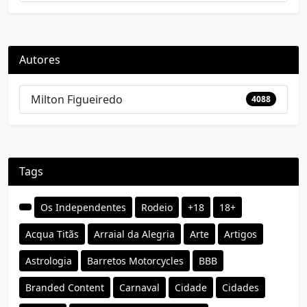
Autores
Milton Figueiredo
4088
Tags
Os Independentes
Rodeio
+18
18+
Acqua Titãs
Arraial da Alegria
Arte
Artigos
Astrologia
Barretos Motorcycles
BBB
Branded Content
Carnaval
Cidade
Cidades