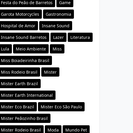
Festa do Peão de Barretos
Game
Garota Motorcycles
Gastronomia
Hospital de Amor
Insane Sound
Insane Sound Barretos
Lazer
Literatura
Lula
Meio Ambiente
Miss
Miss Boiadeirinha Brasil
Miss Rodeio Brasil
Mister
Mister Earth Brazil
Mister Earth International
Mister Eco Brazil
Mister Eco São Paulo
Mister Peãozinho Brasil
Mister Rodeio Brasil
Moda
Mundo Pet