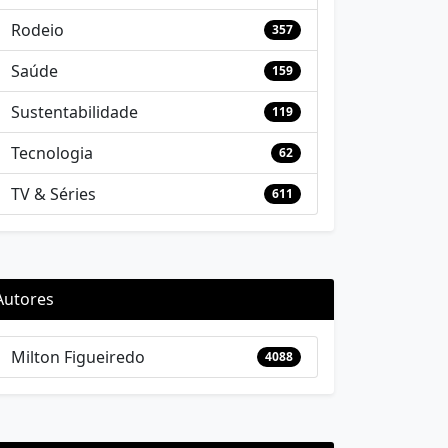
Rodeio
357
Saúde
159
Sustentabilidade
119
Tecnologia
62
TV & Séries
611
Autores
Milton Figueiredo
4088