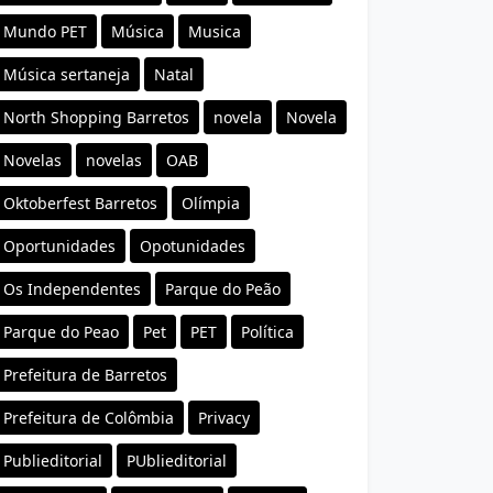
Mundo PET
Música
Musica
Música sertaneja
Natal
North Shopping Barretos
novela
Novela
Novelas
novelas
OAB
Oktoberfest Barretos
Olímpia
Oportunidades
Opotunidades
Os Independentes
Parque do Peão
Parque do Peao
Pet
PET
Política
Prefeitura de Barretos
Prefeitura de Colômbia
Privacy
Publieditorial
PUblieditorial