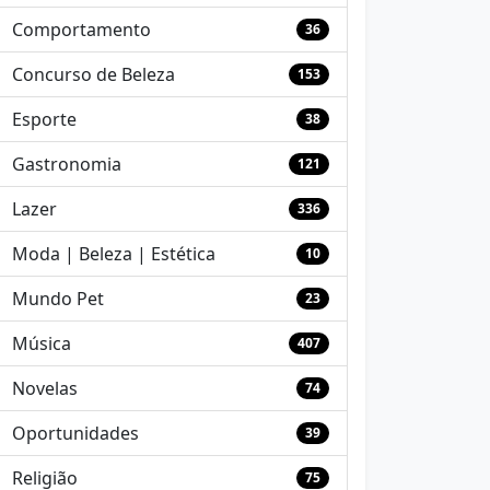
Comportamento
36
Concurso de Beleza
153
Esporte
38
Gastronomia
121
Lazer
336
Moda | Beleza | Estética
10
Mundo Pet
23
Música
407
Novelas
74
Oportunidades
39
Religião
75