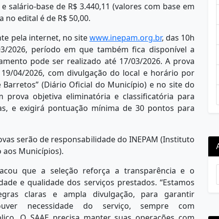
e salário-base de R$ 3.440,11 (valores com base em
a no edital é de R$ 50,00.
te pela internet, no site
www.inepam.org.br
⁠, das 10h
03/2026, período em que também fica disponível a
amento pode ser realizado até 17/03/2026. A prova
 19/04/2026, com divulgação do local e horário por
Barretos” (Diário Oficial do Município) e no site do
prova objetiva eliminatória e classificatória para
as, e exigirá pontuação mínima de 30 pontos para
ovas serão de responsabilidade do INEPAM (Instituto
 aos Municípios).
acou que a seleção reforça a transparência e o
dade e qualidade dos serviços prestados. “Estamos
gras claras e ampla divulgação, para garantir
ouver necessidade do serviço, sempre com
úblico. O SAAE precisa manter suas operações com