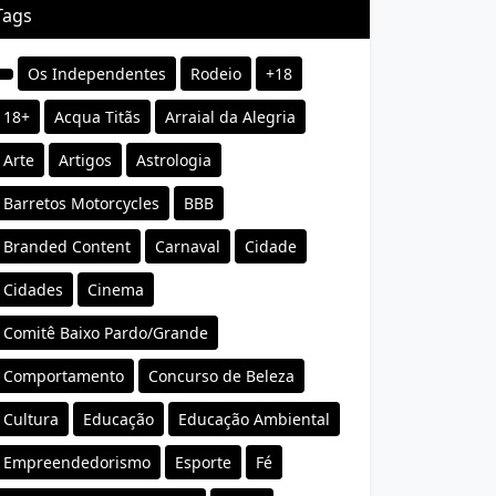
Tags
Os Independentes
Rodeio
+18
18+
Acqua Titãs
Arraial da Alegria
Arte
Artigos
Astrologia
Barretos Motorcycles
BBB
Branded Content
Carnaval
Cidade
Cidades
Cinema
Comitê Baixo Pardo/Grande
Comportamento
Concurso de Beleza
Cultura
Educação
Educação Ambiental
Empreendedorismo
Esporte
Fé