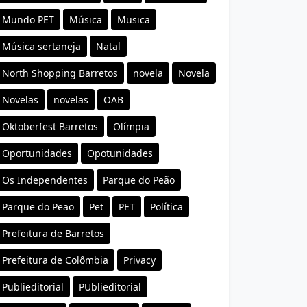
Mundo PET
Música
Musica
Música sertaneja
Natal
North Shopping Barretos
novela
Novela
Novelas
novelas
OAB
Oktoberfest Barretos
Olímpia
Oportunidades
Opotunidades
Os Independentes
Parque do Peão
Parque do Peao
Pet
PET
Política
Prefeitura de Barretos
Prefeitura de Colômbia
Privacy
Publieditorial
PUblieditorial