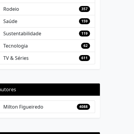
Rodeio
357
Saúde
159
Sustentabilidade
119
Tecnologia
62
TV & Séries
611
Autores
Milton Figueiredo
4088