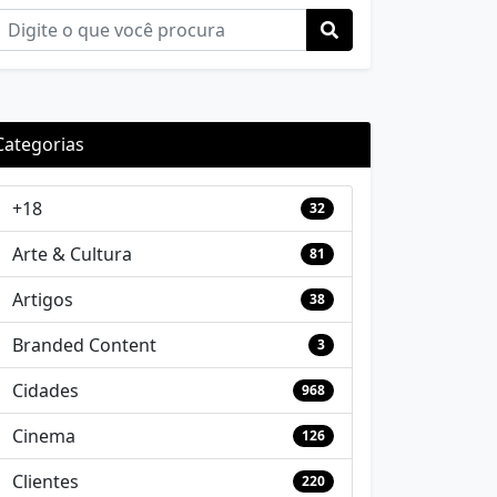
Categorias
+18
32
Arte & Cultura
81
Artigos
38
Branded Content
3
Cidades
968
Cinema
126
Clientes
220