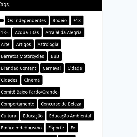
Tags
Os Independentes
Rodeio
+18
18+
Acqua Titãs
Arraial da Alegria
Arte
Artigos
Astrologia
Barretos Motorcycles
BBB
Branded Content
Carnaval
Cidade
Cidades
Cinema
Comitê Baixo Pardo/Grande
Comportamento
Concurso de Beleza
Cultura
Educação
Educação Ambiental
Empreendedorismo
Esporte
Fé