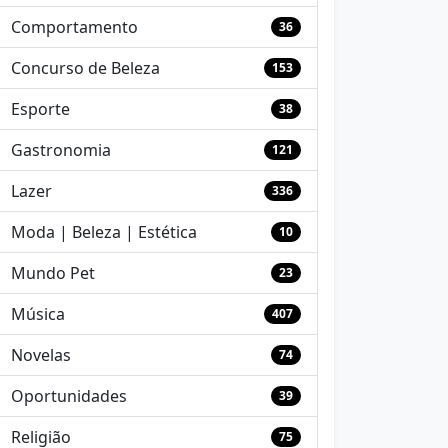
Comportamento
36
Concurso de Beleza
153
Esporte
38
Gastronomia
121
Lazer
336
Moda | Beleza | Estética
10
Mundo Pet
23
Música
407
Novelas
74
Oportunidades
39
Religião
75