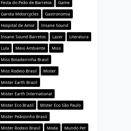
Festa do Peão de Barretos
Game
Garota Motorcycles
Gastronomia
Hospital de Amor
Insane Sound
Insane Sound Barretos
Lazer
Literatura
Lula
Meio Ambiente
Miss
Miss Boiadeirinha Brasil
Miss Rodeio Brasil
Mister
Mister Earth Brazil
Mister Earth International
Mister Eco Brazil
Mister Eco São Paulo
Mister Peãozinho Brasil
Mister Rodeio Brasil
Moda
Mundo Pet