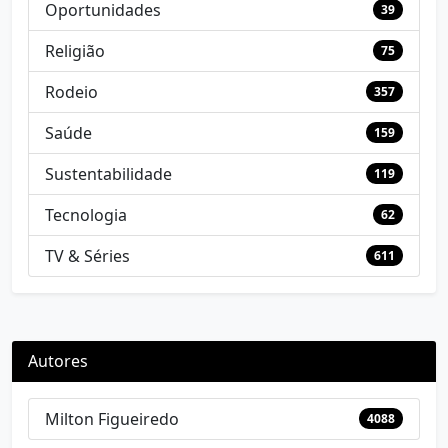
Oportunidades
39
Religião
75
Rodeio
357
Saúde
159
Sustentabilidade
119
Tecnologia
62
TV & Séries
611
Autores
Milton Figueiredo
4088