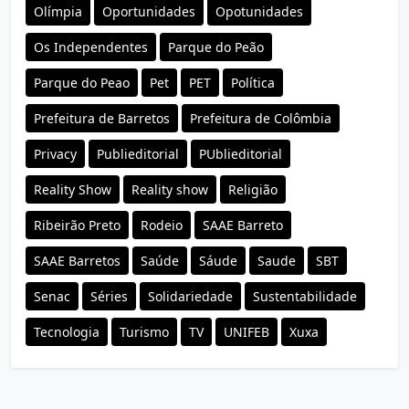
Olímpia
Oportunidades
Opotunidades
Os Independentes
Parque do Peão
Parque do Peao
Pet
PET
Política
Prefeitura de Barretos
Prefeitura de Colômbia
Privacy
Publieditorial
PUblieditorial
Reality Show
Reality show
Religião
Ribeirão Preto
Rodeio
SAAE Barreto
SAAE Barretos
Saúde
Sáude
Saude
SBT
Senac
Séries
Solidariedade
Sustentabilidade
Tecnologia
Turismo
TV
UNIFEB
Xuxa