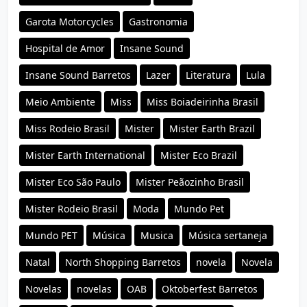
Garota Motorcycles
Gastronomia
Hospital de Amor
Insane Sound
Insane Sound Barretos
Lazer
Literatura
Lula
Meio Ambiente
Miss
Miss Boiadeirinha Brasil
Miss Rodeio Brasil
Mister
Mister Earth Brazil
Mister Earth International
Mister Eco Brazil
Mister Eco São Paulo
Mister Peãozinho Brasil
Mister Rodeio Brasil
Moda
Mundo Pet
Mundo PET
Música
Musica
Música sertaneja
Natal
North Shopping Barretos
novela
Novela
Novelas
novelas
OAB
Oktoberfest Barretos