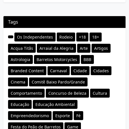
Tags
Os Independentes
Rodeio
+18
18+
Acqua Titãs
Arraial da Alegria
Arte
Artigos
Astrologia
Barretos Motorcycles
BBB
Branded Content
Carnaval
Cidade
Cidades
Cinema
Comitê Baixo Pardo/Grande
Comportamento
Concurso de Beleza
Cultura
Educação
Educação Ambiental
Empreendedorismo
Esporte
Fé
Festa do Peão de Barretos
Game