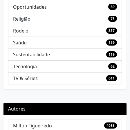
Oportunidades
39
Religião
75
Rodeio
357
Saúde
159
Sustentabilidade
119
Tecnologia
62
TV & Séries
611
Autores
Milton Figueiredo
4088