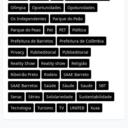
Olímpia
Oportunidades
Opotunidades
Os Independentes
Parque do Peão
Parque do Peao
Pet
PET
Política
Prefeitura de Barretos
Prefeitura de Colômbia
Privacy
Publieditorial
PUblieditorial
Reality Show
Reality show
Religião
Ribeirão Preto
Rodeio
SAAE Barreto
SAAE Barretos
Saúde
Sáude
Saude
SBT
Senac
Séries
Solidariedade
Sustentabilidade
Tecnologia
Turismo
TV
UNIFEB
Xuxa