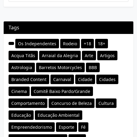
Tags
Os Independentes
Rodeio
+18
18+
Acqua Titãs
Arraial da Alegria
Arte
Artigos
Astrologia
Barretos Motorcycles
BBB
Branded Content
Carnaval
Cidade
Cidades
Cinema
Comitê Baixo Pardo/Grande
Comportamento
Concurso de Beleza
Cultura
Educação
Educação Ambiental
Empreendedorismo
Esporte
Fé