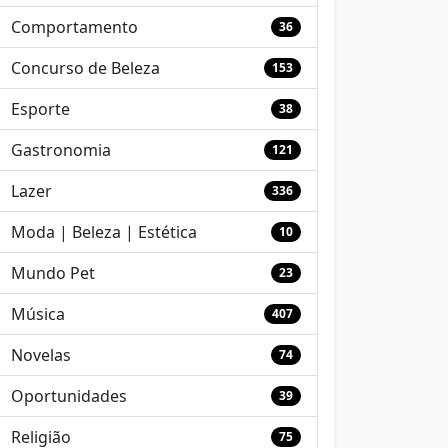
Comportamento
36
Concurso de Beleza
153
Esporte
38
Gastronomia
121
Lazer
336
Moda | Beleza | Estética
10
Mundo Pet
23
Música
407
Novelas
74
Oportunidades
39
Religião
75