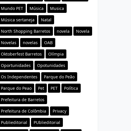
Mundo PET
Música
Musica
Música sertaneja
Natal
North Shopping Barretos
novela
Novela
Novelas
novelas
OAB
Oktoberfest Barretos
Olímpia
Oportunidades
Opotunidades
Os Independentes
Parque do Peão
Parque do Peao
Pet
PET
Política
Prefeitura de Barretos
Prefeitura de Colômbia
Privacy
Publieditorial
PUblieditorial