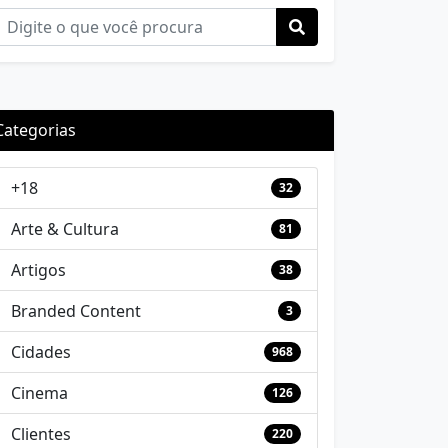
Categorias
+18
32
Arte & Cultura
81
Artigos
38
Branded Content
3
Cidades
968
Cinema
126
Clientes
220