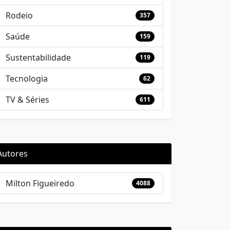
Rodeio
357
Saúde
159
Sustentabilidade
119
Tecnologia
62
TV & Séries
611
Autores
Milton Figueiredo
4088