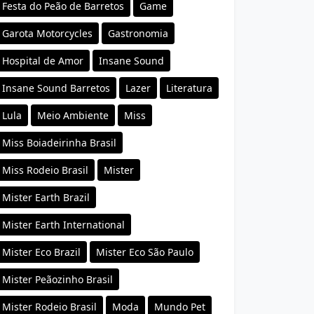
Festa do Peão de Barretos
Game
Garota Motorcycles
Gastronomia
Hospital de Amor
Insane Sound
Insane Sound Barretos
Lazer
Literatura
Lula
Meio Ambiente
Miss
Miss Boiadeirinha Brasil
Miss Rodeio Brasil
Mister
Mister Earth Brazil
Mister Earth International
Mister Eco Brazil
Mister Eco São Paulo
Mister Peãozinho Brasil
Mister Rodeio Brasil
Moda
Mundo Pet