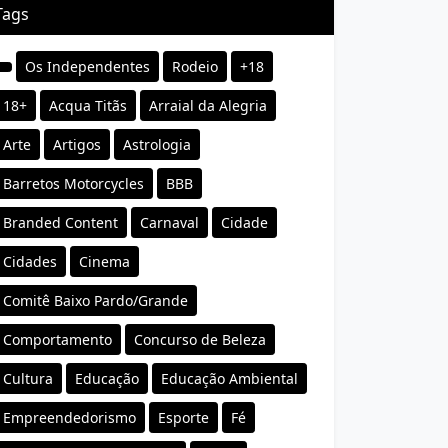
Tags
Os Independentes
Rodeio
+18
18+
Acqua Titãs
Arraial da Alegria
Arte
Artigos
Astrologia
Barretos Motorcycles
BBB
Branded Content
Carnaval
Cidade
Cidades
Cinema
Comitê Baixo Pardo/Grande
Comportamento
Concurso de Beleza
Cultura
Educação
Educação Ambiental
Empreendedorismo
Esporte
Fé