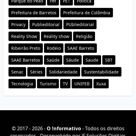
Parque do Peao
Pet
PET
Política
Prefeitura de Barretos
Prefeitura de Colômbia
Privacy
Publieditorial
PUblieditorial
Reality Show
Reality show
Religião
Ribeirão Preto
Rodeio
SAAE Barreto
SAAE Barretos
Saúde
Sáude
Saude
SBT
Senac
Séries
Solidariedade
Sustentabilidade
Tecnologia
Turismo
TV
UNIFEB
Xuxa
© 2017 - 2026 -
O ǃnformativo
- Todos os direitos
reservados - Desenvolvido por
JF Soluções Digitais