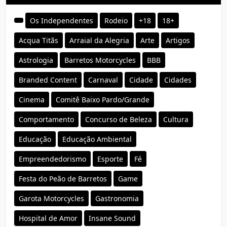
Os Independentes
Rodeio
+18
18+
Acqua Titãs
Arraial da Alegria
Arte
Artigos
Astrologia
Barretos Motorcycles
BBB
Branded Content
Carnaval
Cidade
Cidades
Cinema
Comitê Baixo Pardo/Grande
Comportamento
Concurso de Beleza
Cultura
Educação
Educação Ambiental
Empreendedorismo
Esporte
Fé
Festa do Peão de Barretos
Game
Garota Motorcycles
Gastronomia
Hospital de Amor
Insane Sound