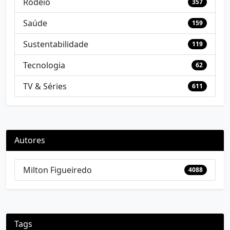
Rodeio
357
Saúde
159
Sustentabilidade
119
Tecnologia
62
TV & Séries
611
Autores
Milton Figueiredo
4088
Tags