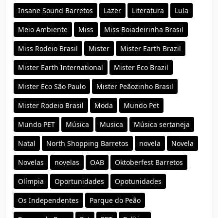
Insane Sound Barretos
Lazer
Literatura
Lula
Meio Ambiente
Miss
Miss Boiadeirinha Brasil
Miss Rodeio Brasil
Mister
Mister Earth Brazil
Mister Earth International
Mister Eco Brazil
Mister Eco São Paulo
Mister Peãozinho Brasil
Mister Rodeio Brasil
Moda
Mundo Pet
Mundo PET
Música
Musica
Música sertaneja
Natal
North Shopping Barretos
novela
Novela
Novelas
novelas
OAB
Oktoberfest Barretos
Olímpia
Oportunidades
Opotunidades
Os Independentes
Parque do Peão