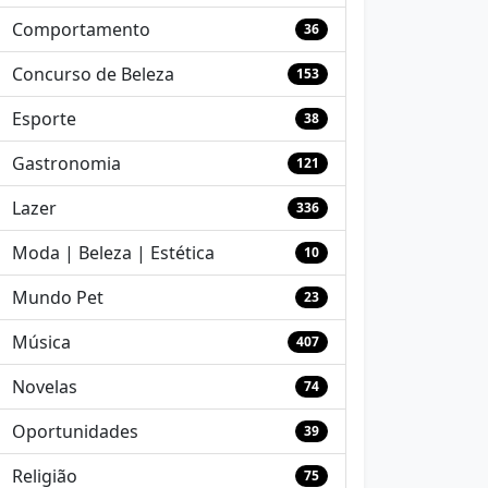
Comportamento
36
Concurso de Beleza
153
Esporte
38
Gastronomia
121
Lazer
336
Moda | Beleza | Estética
10
Mundo Pet
23
Música
407
Novelas
74
Oportunidades
39
Religião
75