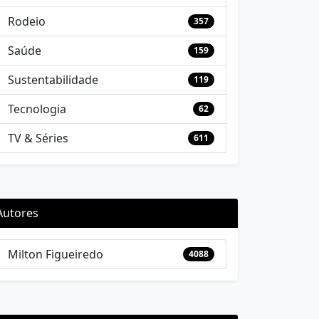
Rodeio
357
Saúde
159
Sustentabilidade
119
Tecnologia
62
TV & Séries
611
Autores
Milton Figueiredo
4088