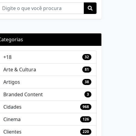
Categorias
+18
32
Arte & Cultura
81
Artigos
38
Branded Content
3
Cidades
968
Cinema
126
Clientes
220