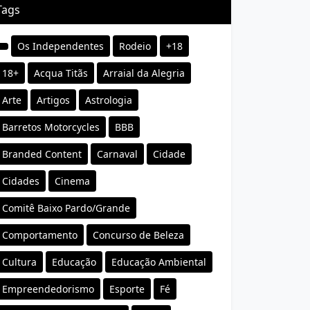
Tags
Os Independentes
Rodeio
+18
18+
Acqua Titãs
Arraial da Alegria
Arte
Artigos
Astrologia
Barretos Motorcycles
BBB
Branded Content
Carnaval
Cidade
Cidades
Cinema
Comitê Baixo Pardo/Grande
Comportamento
Concurso de Beleza
Cultura
Educação
Educação Ambiental
Empreendedorismo
Esporte
Fé