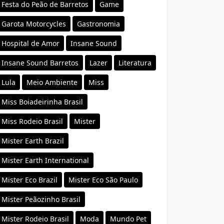
Festa do Peão de Barretos
Game
Garota Motorcycles
Gastronomia
Hospital de Amor
Insane Sound
Insane Sound Barretos
Lazer
Literatura
Lula
Meio Ambiente
Miss
Miss Boiadeirinha Brasil
Miss Rodeio Brasil
Mister
Mister Earth Brazil
Mister Earth International
Mister Eco Brazil
Mister Eco São Paulo
Mister Peãozinho Brasil
Mister Rodeio Brasil
Moda
Mundo Pet