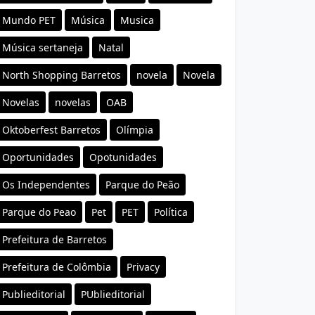
Mundo PET
Música
Musica
Música sertaneja
Natal
North Shopping Barretos
novela
Novela
Novelas
novelas
OAB
Oktoberfest Barretos
Olímpia
Oportunidades
Opotunidades
Os Independentes
Parque do Peão
Parque do Peao
Pet
PET
Política
Prefeitura de Barretos
Prefeitura de Colômbia
Privacy
Publieditorial
PUblieditorial